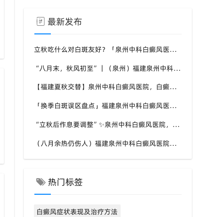
最新发布
立秋吃什么对白斑友好？「泉州中科白癜风医院」福建白癜风患者饮食不要盲目忌口
“八月末，秋风初至”｜（泉州）福建泉州中科白癜风医院，聊聊白癜风换季防护关键点
【福建夏秋交替】泉州中科白癜风医院，白癜风患者，入秋之后洗澡习惯也要多注意
「换季白斑误区盘点」福建泉州中科白癜风医院，白斑消长多变，科学对待才是正道
“立秋后作息要调整”✨泉州中科白癜风医院，白癜风患者，不良作息会影响皮肤状态
（八月余热仍伤人）福建泉州中科白癜风医院，白癜风外出，依旧要做好硬防晒措施
热门标签
白癜风症状表现及治疗方法