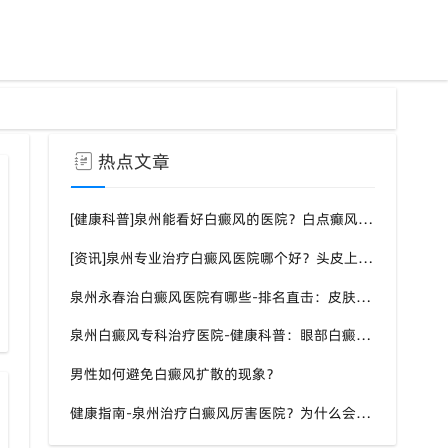
热点文章
[健康科普]泉州能看好白癜风的医院？白点癫风需要注意什么饮食？
[资讯]泉州专业治疗白癜风医院哪个好？头皮上有一块白色厚厚的头皮？
泉州永春治白癜风医院有哪些-排名直击：皮肤白斑是什么原因导致的？
北京专家泉州白癜风会诊预约
泉州白癜风专科治疗医院-健康科普：眼部白癜风症状？
男性如何避免白癜风扩散的现象？
健康指南-泉州治疗白癜风厉害医院？为什么会长白斑的原因？