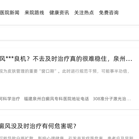
医院新闻
来院路线
健康资讯
关注热点
免费咨询
【告别长假“白焦虑”】夏季是治好白癜风***良机？不去及时治疗真的很难稳住，泉州中科专家助力轻松稳复色！
视为皮肤管理的重要“窗口期”。此时进行规范干预，可能事半功倍，
何科学治疗
福建泉州白癜风专科医院地址电话
308准分子激光治疗白癜风效果
癜风没及时治疗有何危害呢？
可能导致白斑扩散、影响心理健康、引发并发症等危害。患者应及早到