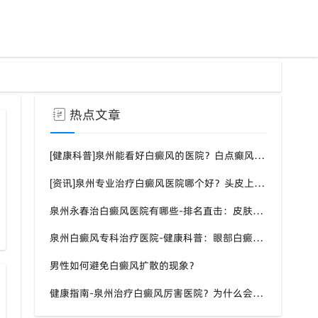
热点文章
[健康科普]泉州能看好白癜风的医院？白点癫风需要注意什么饮食？
[资讯]泉州专业治疗白癜风医院哪个好？头皮上有一块白色厚厚的头皮？
泉州永春治白癜风医院有哪些-排名直击：皮肤白斑是什么原因导致的？
泉州白癜风专科治疗医院-健康科普：眼部白癜风症状？
男性如何避免白癜风扩散的现象？
健康指南-泉州治疗白癜风厉害医院？为什么会长白斑的原因？