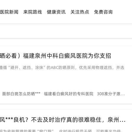
医院新闻
来院路线
健康资讯
关注热点
免费咨询
防晒必看）福建泉州中科白癜风医院为你支招
循“避开、遮挡、涂抹”的ABC防晒原则，优先采用物理遮挡，并选
面部白斑怎么防晒***
福建看白癜风好的专科医院
308准分子激光治疗白癜风效果
【告别长假“白焦虑”】夏季是治好白癜风***良机？不去及时治疗真的很难稳住，泉州中科专家助力轻松稳复色！
视为皮肤管理的重要“窗口期”。此时进行规范干预，可能事半功倍，