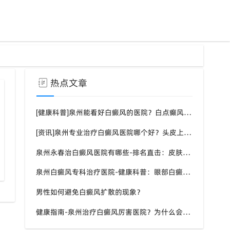
热点文章
[健康科普]泉州能看好白癜风的医院？白点癫风需要注意什么饮食？
[资讯]泉州专业治疗白癜风医院哪个好？头皮上有一块白色厚厚的头皮？
泉州永春治白癜风医院有哪些-排名直击：皮肤白斑是什么原因导致的？
北京专家泉州白癜风会诊预约
泉州白癜风专科治疗医院-健康科普：眼部白癜风症状？
男性如何避免白癜风扩散的现象？
健康指南-泉州治疗白癜风厉害医院？为什么会长白斑的原因？