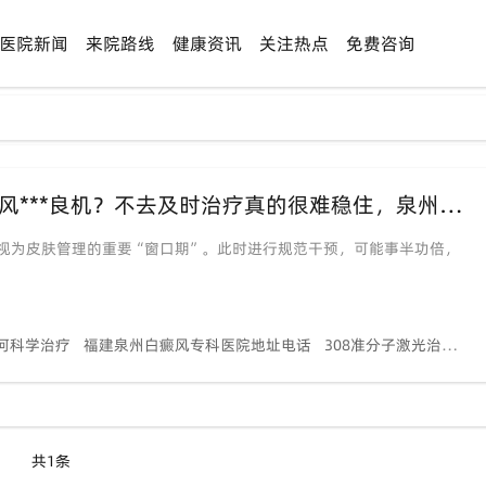
医院新闻
来院路线
健康资讯
关注热点
免费咨询
【告别长假“白焦虑”】夏季是治好白癜风***良机？不去及时治疗真的很难稳住，泉州中科专家助力轻松稳复色！
视为皮肤管理的重要“窗口期”。此时进行规范干预，可能事半功倍，
何科学治疗
福建泉州白癜风专科医院地址电话
308准分子激光治疗白癜风效果
共1条