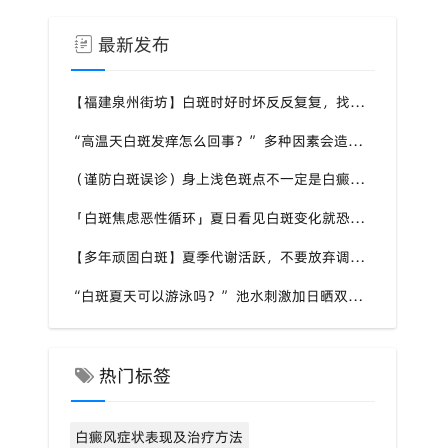
最新发布
【福建泉州街坊】白斑时好时坏反反复复，找不准诱因，泉州中科白癜风医院帮梳理夏季白斑波动各类诱因
“高温天白斑发痒怎么回事？” 多种因素会造成白斑处瘙痒，泉州中科白癜风医院讲解白斑发痒的处理方式
（谨防白斑误诊）身上浅色斑点不一定是白癜风，盲目用药危害皮肤，泉州中科白癜风医院建议先明确白斑类型
「白斑焦虑恶性循环」夏日看见白斑变化就恐慌，负面情绪反加重病情，泉州中科白癜风医院呼吁放平心态应对
【多年顽固白斑】夏季代谢活跃，不要放弃调理机会，泉州中科白癜风医院建议结合自身情况定制改善思路
“白斑夏天可以游泳吗？” 池水刺激加日晒双重考验，泉州中科白癜风医院告知白癜风人群游泳防护要点
热门标签
白癜风症状表现及治疗方法