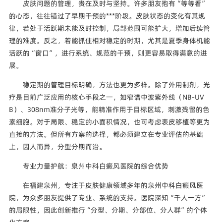
皮肤问题的管理，贵在及时与坚持。许多朋友抱有“等等看”
的心态，往往错过了早期干预的***阶段。皮肤状态的变化有其规
律，若处于活跃期未能及时控制，局部范围可能扩大，增加后续管
理的难度。反之，若能抓住相对稳定的时期，尤其是夏季身体机能
活跃的“窗口”，进行系统、规范的干预，则更容易取得满意的进
展。
稳定期的管理目标明确，方法也更为多样。除了外用制剂，光
疗是目前广泛应用的核心手段之一，如窄谱中波紫外线（NB-UV
B）、308nm准分子光等，能精准作用于目标区域，刺激残留的色
素细胞。对于局限、稳定的小面积情况，也可考虑表皮移植等更为
直接的方法。但所有方案的选择，都必须建立在专业评估的基础
上，因人而异，分型分期而治。
专业力量护航：泉州中科白癜风医院的综合优势
在福建泉州，专注于皮肤健康领域多年的泉州中科白癜风医
院，为众多朋友提供了专业、系统的支持。医院深知“千人一方”
的局限性，因此创新推行“分型、分期、分部位、分人群”的个体