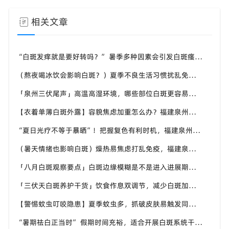
相关文章
“白斑发痒就是要好转吗？” 暑季多种因素会引发白斑瘙痒，福建泉州中科白癜风医院教你分清白斑瘙痒诱因
（熬夜喝冰饮会影响白斑？）夏季不良生活习惯扰乱免疫，福建泉州中科白癜风医院提醒白斑患者做好日常养护
「泉州三伏尾声」高温高湿环境，哪些部位白斑更容易扩散？福建泉州中科白癜风医院盘点夏季白斑高发位置
【衣着单薄白斑外露】容貌焦虑加重怎么办？福建泉州中科白癜风医院助力本地白癜风患者科学应对夏季白斑困扰
“夏日光疗不等于暴晒”！把握复色有利时机，福建泉州中科白癜风医院讲讲白癜风夏季诊疗的注意事项
（暑天情绪也影响白斑）燥热易焦虑打乱免疫，福建泉州中科白癜风医院分享白癜风患者夏季情绪调节小技巧
「八月白斑观察要点」白斑边缘模糊是不是进入进展期？福建泉州中科白癜风医院教你辨别白斑病情变化信号
「三伏天白斑养护干货」饮食作息双调节，减少白斑加重诱因，福建泉州中科白癜风医院为福建白斑群体科普实用知识
【警惕蚊虫叮咬隐患】夏季蚊虫多，抓破皮肤易触发同形反应，福建泉州中科白癜风医院提醒白癜风患者做好防蚊护理
“暑期祛白正当时” 假期时间充裕，适合开展白斑系统干预，福建泉州中科白癜风医院分型分期定制白斑康复方案