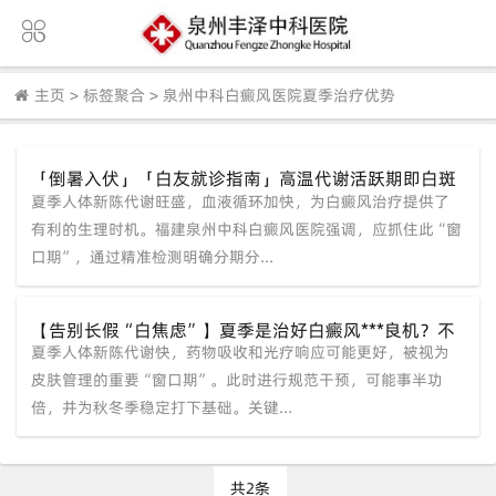
主页
>
标签聚合
>
泉州中科白癜风医院夏季治疗优势
「倒暑入伏」「白友就诊指南」高温代谢活跃期即白斑
夏季人体新陈代谢旺盛，血液循环加快，为白癜风治疗提供了
修复“加速键”，速约中科综合治疗。
有利的生理时机。福建泉州中科白癜风医院强调，应抓住此“窗
口期”，通过精准检测明确分期分...
【告别长假“白焦虑”】夏季是治好白癜风***良机？不
夏季人体新陈代谢快，药物吸收和光疗响应可能更好，被视为
去及时治疗真的很难稳住，泉州中科专家助力轻松稳复
色！
皮肤管理的重要“窗口期”。此时进行规范干预，可能事半功
倍，并为秋冬季稳定打下基础。关键...
共2条