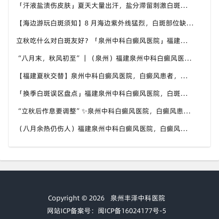
「汗液盐渍伤皮肤」夏天大量出汗，盐分滞留刺激白斑患处，福建泉州中科白癜风医院讲解白癜风患者夏日皮肤清洁要点
【海边游玩白斑须知】8 月海边紫外线猛烈，白斑部位缺少黑色素保护，福建泉州中科白癜风医院科普出游白斑防护方案
立秋吃什么对白斑友好？「泉州中科白癜风医院」福建白癜风患者饮食不要盲目忌口
“八月末，秋风初至”｜（泉州）福建泉州中科白癜风医院，聊聊白癜风换季防护关键点
【福建夏秋交替】泉州中科白癜风医院，白癜风患者，入秋之后洗澡习惯也要多注意
「换季白斑误区盘点」福建泉州中科白癜风医院，白斑消长多变，科学对待才是正道
“立秋后作息要调整”✨泉州中科白癜风医院，白癜风患者，不良作息会影响皮肤状态
（八月余热仍伤人）福建泉州中科白癜风医院，白癜风外出，依旧要做好硬防晒措施
Copyright © 2026
泉州丰泽中科医院
网站ICP备案号：闽ICP备16024177号-5