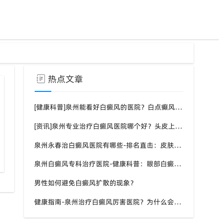
热点文章
[健康科普]泉州能看好白癜风的医院？白点癫风需要注意什么饮食？
[资讯]泉州专业治疗白癜风医院哪个好？头皮上有一块白色厚厚的头皮？
泉州永春治白癜风医院有哪些-排名直击：皮肤白斑是什么原因导致的？
心同治白癜风康复理念
白癜风暑期治疗黄金期优势
泉州白癜风专科治疗医院-健康科普：眼部白癜风症状？
男性如何避免白癜风扩散的现象？
健康指南-泉州治疗白癜风厉害医院？为什么会长白斑的原因？