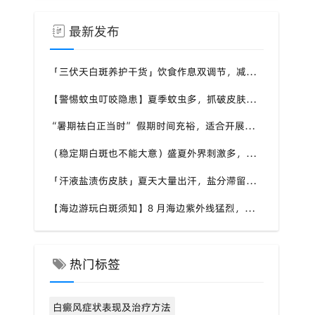
最新发布
「三伏天白斑养护干货」饮食作息双调节，减少白斑加重诱因，福建泉州中科白癜风医院为福建白斑群体科普实用知识
【警惕蚊虫叮咬隐患】夏季蚊虫多，抓破皮肤易触发同形反应，福建泉州中科白癜风医院提醒白癜风患者做好防蚊护理
“暑期祛白正当时” 假期时间充裕，适合开展白斑系统干预，福建泉州中科白癜风医院分型分期定制白斑康复方案
（稳定期白斑也不能大意）盛夏外界刺激多，忽视防护也会复发，福建泉州中科白癜风医院分享白癜风夏季维持护理知识
「汗液盐渍伤皮肤」夏天大量出汗，盐分滞留刺激白斑患处，福建泉州中科白癜风医院讲解白癜风患者夏日皮肤清洁要点
【海边游玩白斑须知】8 月海边紫外线猛烈，白斑部位缺少黑色素保护，福建泉州中科白癜风医院科普出游白斑防护方案
热门标签
白癜风症状表现及治疗方法