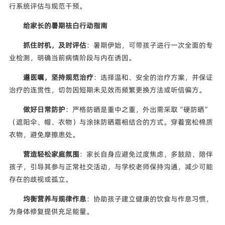
行系统评估与规范干预。
给家长的暑期祛白行动指南
抓住时机，及时评估
：暑期伊始，可带孩子进行一次全面的专
业检测，明确当前病情阶段与内在诱因。
遵医嘱，坚持规范治疗
：选择温和、安全的治疗方案，并保证
治疗的连贯性，切勿因短期未见效而频繁更换方法或听信偏方。
做好日常防护
：严格防晒是重中之重，外出需采取“硬防晒”
（遮阳伞、帽、衣物）与涂抹防晒霜相结合的方式。穿着宽松棉质
衣物，避免摩擦患处。
营造轻松家庭氛围
：家长自身应避免过度焦虑，多鼓励、陪伴
孩子，引导其参与正常社交活动，与学校老师保持沟通，减少可能
存在的歧视或孤立。
均衡营养与规律作息
：协助孩子建立健康的饮食与作息习惯，
为身体修复提供充足能量。