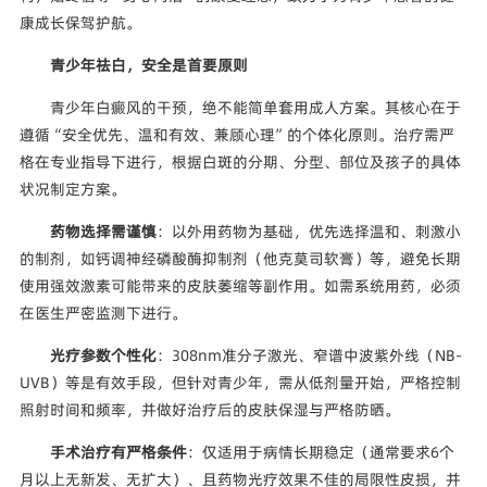
康成长保驾护航。
青少年祛白，安全是首要原则
青少年白癜风的干预，绝不能简单套用成人方案。其核心在于
遵循“安全优先、温和有效、兼顾心理”的个体化原则。治疗需严
格在专业指导下进行，根据白斑的分期、分型、部位及孩子的具体
状况制定方案。
药物选择需谨慎
：以外用药物为基础，优先选择温和、刺激小
的制剂，如钙调神经磷酸酶抑制剂（他克莫司软膏）等，避免长期
使用强效激素可能带来的皮肤萎缩等副作用。如需系统用药，必须
在医生严密监测下进行。
光疗参数个性化
：308nm准分子激光、窄谱中波紫外线（NB-
UVB）等是有效手段，但针对青少年，需从低剂量开始，严格控制
照射时间和频率，并做好治疗后的皮肤保湿与严格防晒。
手术治疗有严格条件
：仅适用于病情长期稳定（通常要求6个
月以上无新发、无扩大）、且药物光疗效果不佳的局限性皮损，并