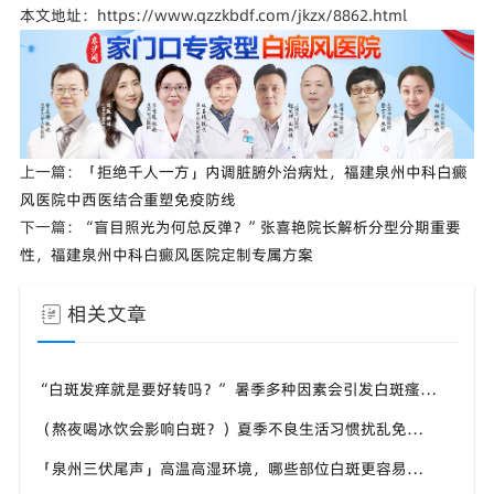
本文地址：https://www.qzzkbdf.com/jkzx/8862.html
上一篇：
「拒绝千人一方」内调脏腑外治病灶，福建泉州中科白癜
风医院中西医结合重塑免疫防线
下一篇：
“盲目照光为何总反弹？”张喜艳院长解析分型分期重要
性，福建泉州中科白癜风医院定制专属方案
相关文章
“白斑发痒就是要好转吗？” 暑季多种因素会引发白斑瘙痒，福建泉州中科白癜风医院教你分清白斑瘙痒诱因
（熬夜喝冰饮会影响白斑？）夏季不良生活习惯扰乱免疫，福建泉州中科白癜风医院提醒白斑患者做好日常养护
「泉州三伏尾声」高温高湿环境，哪些部位白斑更容易扩散？福建泉州中科白癜风医院盘点夏季白斑高发位置