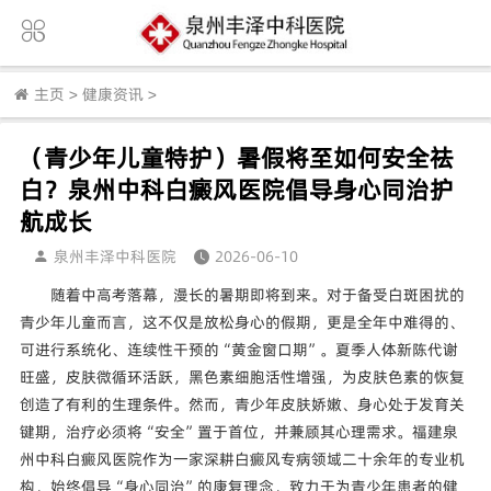
主页
>
健康资讯
>
（青少年儿童特护）暑假将至如何安全祛
白？泉州中科白癜风医院倡导身心同治护
航成长
泉州丰泽中科医院
2026-06-10
随着中高考落幕，漫长的暑期即将到来。对于备受白斑困扰的
青少年儿童而言，这不仅是放松身心的假期，更是全年中难得的、
可进行系统化、连续性干预的“黄金窗口期”。夏季人体新陈代谢
旺盛，皮肤微循环活跃，黑色素细胞活性增强，为皮肤色素的恢复
创造了有利的生理条件。然而，青少年皮肤娇嫩、身心处于发育关
键期，治疗必须将“安全”置于首位，并兼顾其心理需求。福建泉
州中科白癜风医院作为一家深耕白癜风专病领域二十余年的专业机
构，始终倡导“身心同治”的康复理念，致力于为青少年患者的健