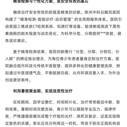
精准检测与个性化方案，是安全有效的基石
确保治疗安全有效的前提是精准的诊断。泉州中科白癜风医院
构建了“精准检测-智能诊疗-动态管理”的全周期服务体系。医院引
进美国三维皮肤CT检测系统、伍德灯等设备，能清晰观测皮下黑色
素细胞的脱失程度与动态变化，为科学分型、分期提供***依据，避
免误诊漏诊。
基于精准检测结果，医院创新推行“分型、分期、分部位、分
人群”的辨证施治理念，为每位青少年患者量身定制治疗方案。医
院融合现代科技与传统中医智慧，提供多样化的健康管理选择，例
如通过中医调理气血、平衡脏腑功能，从内环境改善入手，为外治
创造更好条件。
利用暑假黄金期，实现连贯性治疗
在校期间，因学业繁忙、时间碎片化，治疗常常被迫中断，影
响效果。暑期时间完整充裕，青少年可以摆脱学业压力，规律作
息，严格遵循医嘱完成整个疗程的光疗、用药及复诊，这是实现稳
定复色的关键。家长应充分利用这一时机，带孩子前往正规机构进