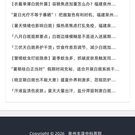
【衣着单薄白斑外露】容貌焦虑加重怎么办？福建泉州中科白癜风医院助力本地白癜风患者科学应对夏季白斑困扰
“夏日光疗不等于暴晒”！把握复色有利时机，福建泉州中科白癜风医院讲讲白癜风夏季诊疗的注意事项
（暑天情绪也影响白斑）燥热易焦虑打乱免疫，福建泉州中科白癜风医院分享白癜风患者夏季情绪调节小技巧
「八月白斑观察要点」白斑边缘模糊是不是进入进展期？福建泉州中科白癜风医院教你辨别白斑病情变化信号
「三伏天白斑养护干货」饮食作息双调节，减少白斑加重诱因，福建泉州中科白癜风医院为福建白斑群体科普实用知识
【警惕蚊虫叮咬隐患】夏季蚊虫多，抓破皮肤易触发同形反应，福建泉州中科白癜风医院提醒白癜风患者做好防蚊护理
“暑期祛白正当时” 假期时间充裕，适合开展白斑系统干预，福建泉州中科白癜风医院分型分期定制白斑康复方案
（稳定期白斑也不能大意）盛夏外界刺激多，忽视防护也会复发，福建泉州中科白癜风医院分享白癜风夏季维持护理知识
「汗液盐渍伤皮肤」夏天大量出汗，盐分滞留刺激白斑患处，福建泉州中科白癜风医院讲解白癜风患者夏日皮肤清洁要点
Copyright © 2026
泉州丰泽中科医院