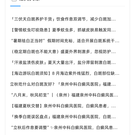
「三伏天白斑养护干货」饮食作息双调节，减少白斑加重诱因，福建泉州中科白癜风医院为福建白斑群体科普实用知识
【警惕蚊虫叮咬隐患】夏季蚊虫多，抓破皮肤易触发同形反应，福建泉州中科白癜风医院提醒白癜风患者做好防蚊护理
“暑期祛白正当时” 假期时间充裕，适合开展白斑系统干预，福建泉州中科白癜风医院分型分期定制白斑康复方案
（稳定期白斑也不能大意）盛夏外界刺激多，忽视防护也会复发，福建泉州中科白癜风医院分享白癜风夏季维持护理知识
「汗液盐渍伤皮肤」夏天大量出汗，盐分滞留刺激白斑患处，福建泉州中科白癜风医院讲解白癜风患者夏日皮肤清洁要点
【海边游玩白斑须知】8 月海边紫外线猛烈，白斑部位缺少黑色素保护，福建泉州中科白癜风医院科普出游白斑防护方案
立秋吃什么对白斑友好？「泉州中科白癜风医院」福建白癜风患者饮食不要盲目忌口
“八月末，秋风初至”｜（泉州）福建泉州中科白癜风医院，聊聊白癜风换季防护关键点
【福建夏秋交替】泉州中科白癜风医院，白癜风患者，入秋之后洗澡习惯也要多注意
「换季白斑误区盘点」福建泉州中科白癜风医院，白斑消长多变，科学对待才是正道
“立秋后作息要调整”✨泉州中科白癜风医院，白癜风患者，不良作息会影响皮肤状态