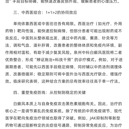
治”手段目标明确，能快速改善皮损外观，缓解患者的心理压力。
三、中西医结合：1+1>2的协同效应
单纯依靠西医或中医往往各有局限。西医治疗（如光疗、外用
药物）靶向性强，能快速控制病情，但部分患者可能出现耐药或不
良反应。中医则从整体观出发，通过中药内服、熏蒸、针灸等方
法，调和气血、滋补肝肾，改善患者的整体体质和免疫内环境，副
作用相对温和，有助于减少复发风险。泉州中科白癜风医院将二者
优势整合，形成“辨证施治+科技干预”的诊疗模式。例如，对于进
展期患者，可能先以西医手段稳定病情，同时辅以中药汤剂调理体
质、改善微循环；稳定期则可将中医外治与西医光疗联合，增强疗
效。临床研究表明，这种结合方案的总有效率往往高于单一疗法。
四、重塑免疫防线：从控制到稳定的关键
白癜风本质上与自身免疫攻击黑色素细胞有关。因此，治疗的
核心之一是调节紊乱的免疫系统。除了传统的中药免疫调节，现代
医学在靶向免疫治疗领域也取得了突破。例如，JAK抑制剂等新型
药物可通过阻断特定的炎症信号通路，抑制异常免疫反应，为治疗