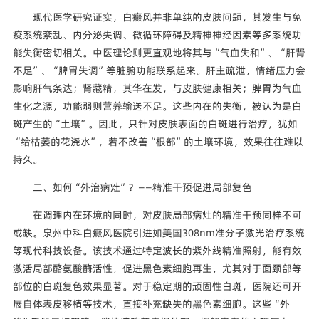
现代医学研究证实，白癜风并非单纯的皮肤问题，其发生与免
疫系统紊乱、内分泌失调、微循环障碍及精神神经因素等多系统功
能失衡密切相关。中医理论则更直观地将其与“气血失和”、“肝肾
不足”、“脾胃失调”等脏腑功能联系起来。肝主疏泄，情绪压力会
影响肝气条达；肾藏精，其华在发，与皮肤健康相关；脾胃为气血
生化之源，功能弱则营养输送不足。这些内在的失衡，被认为是白
斑产生的“土壤”。因此，只针对皮肤表面的白斑进行治疗，犹如
“给枯萎的花浇水”，若不改善“根部”的土壤环境，效果往往难以
持久。
二、如何“外治病灶”？——精准干预促进局部复色
在调理内在环境的同时，对皮肤局部病灶的精准干预同样不可
或缺。泉州中科白癜风医院引进如美国308nm准分子激光治疗系统
等现代科技设备。该技术通过特定波长的紫外线精准照射，能有效
激活局部酪氨酸酶活性，促进黑色素细胞再生，尤其对于面颈部等
部位的白斑复色效果显著。对于稳定期的顽固性白斑，医院还可开
展自体表皮移植等技术，直接补充缺失的黑色素细胞。这些“外