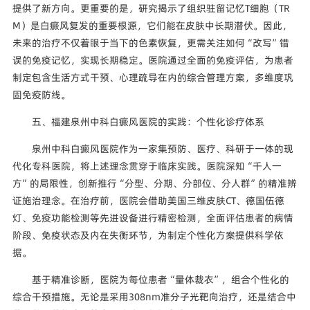
提供了新方向。更重要的是，研究揭示了组织驻留记忆T细胞（TR
M）是白癜风复发的重要根源，它们能在皮肤中长期潜伏。因此，
未来的治疗不仅着眼于当下的色素恢复，更需关注如何“改写”错
误的免疫记忆，实现长期稳定。医院通过全面的免疫评估，为患者
制定包含生活方式干预、心理疏导在内的综合管理方案，多维度巩
固免疫防线。
五、福建泉州中科白癜风医院的实践：个性化诊疗体系
泉州中科白癜风医院作为一家集预防、医疗、科研于一体的现
代化专科医院，将上述理念贯穿于临床实践。医院深知“千人一
方”的局限性，创新推行“分型、分期、分部位、分人群”的精准辨
证施治理念。在治疗前，医院会借助美国三维皮肤CT、德国伍德
灯、免疫功能检测等先进设备进行精密检测，全面评估患者的病情
阶段、免疫状态及内在失衡环节，为制定个性化方案提供科学依
据。
基于精准诊断，医院为每位患者“量体裁衣”，组合个性化的
综合干预措施。无论是采用308nm准分子光靶向治疗，还是结合中