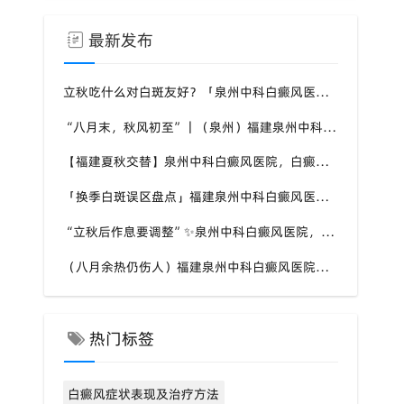
最新发布
立秋吃什么对白斑友好？「泉州中科白癜风医院」福建白癜风患者饮食不要盲目忌口
“八月末，秋风初至”｜（泉州）福建泉州中科白癜风医院，聊聊白癜风换季防护关键点
【福建夏秋交替】泉州中科白癜风医院，白癜风患者，入秋之后洗澡习惯也要多注意
「换季白斑误区盘点」福建泉州中科白癜风医院，白斑消长多变，科学对待才是正道
“立秋后作息要调整”✨泉州中科白癜风医院，白癜风患者，不良作息会影响皮肤状态
（八月余热仍伤人）福建泉州中科白癜风医院，白癜风外出，依旧要做好硬防晒措施
热门标签
白癜风症状表现及治疗方法