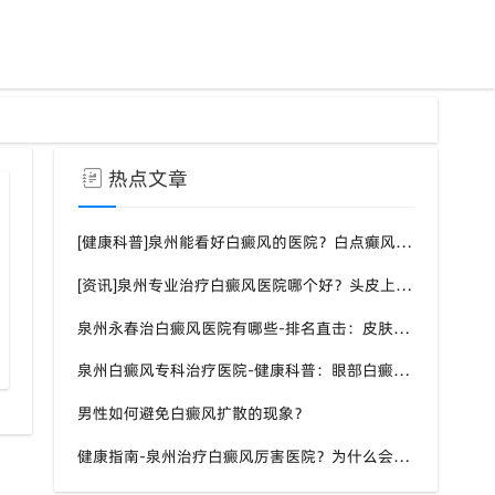
热点文章
[健康科普]泉州能看好白癜风的医院？白点癫风需要注意什么饮食？
[资讯]泉州专业治疗白癜风医院哪个好？头皮上有一块白色厚厚的头皮？
泉州永春治白癜风医院有哪些-排名直击：皮肤白斑是什么原因导致的？
泉州白癜风专科治疗医院-健康科普：眼部白癜风症状？
男性如何避免白癜风扩散的现象？
健康指南-泉州治疗白癜风厉害医院？为什么会长白斑的原因？