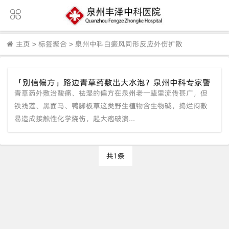
主页
>
标签聚合
>
泉州中科白癜风同形反应外伤扩散
「别信偏方」路边青草药敷出大水泡？泉州中科专家警
青草药外敷治酸痛、祛湿的偏方在泉州老一辈里流传甚广，但
告：外伤刺激加速扩散！正规308光疗才靠谱。
铁线莲、黑面马、鸭脚板草这类野生植物含生物碱，捣烂闷敷
易造成接触性化学烧伤，起大疱破溃...
共1条