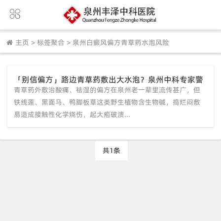
主页
>
标签聚合
>
泉州白癜风偏方青草药水泡风险
「别信偏方」路边青草药敷出大水泡？泉州中科专家警
青草药外敷治酸痛、祛湿的偏方在泉州老一辈里流传甚广，但
告：外伤刺激加速扩散！正规308光疗才靠谱。
铁线莲、黑面马、鸭脚板草这类野生植物含生物碱，捣烂闷敷
易造成接触性化学烧伤，起大疱破溃...
共1条