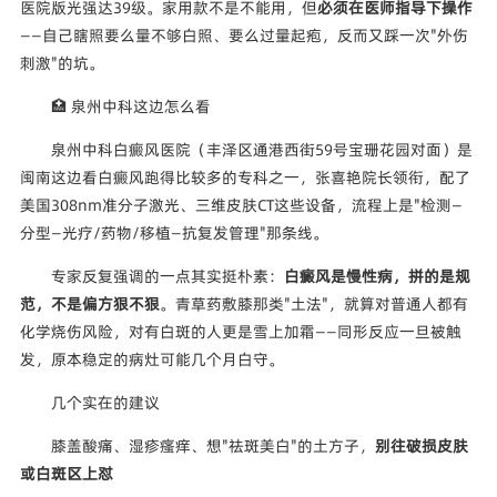
医院版光强达39级。家用款不是不能用，但
必须在医师指导下操作
——自己瞎照要么量不够白照、要么过量起疱，反而又踩一次"外伤
刺激"的坑。
🏥 泉州中科这边怎么看
泉州中科白癜风医院（丰泽区通港西街59号宝珊花园对面）是
闽南这边看白癜风跑得比较多的专科之一，张喜艳院长领衔，配了
美国308nm准分子激光、三维皮肤CT这些设备，流程上是"检测—
分型—光疗/药物/移植—抗复发管理"那条线。
专家反复强调的一点其实挺朴素：
白癜风是慢性病，拼的是规
范，不是偏方狠不狠
。青草药敷膝那类"土法"，就算对普通人都有
化学烧伤风险，对有白斑的人更是雪上加霜——同形反应一旦被触
发，原本稳定的病灶可能几个月白守。
几个实在的建议
膝盖酸痛、湿疹瘙痒、想"祛斑美白"的土方子，
别往破损皮肤
或白斑区上怼