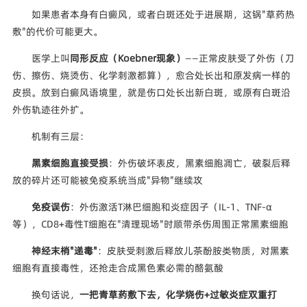
如果患者本身有白癜风，或者白斑还处于进展期，这锅"草药热
敷"的代价可能更大。
医学上叫
同形反应（Koebner现象）
——正常皮肤受了外伤（刀
伤、擦伤、烧烫伤、化学刺激都算），愈合处长出和原发病一样的
皮损。放到白癜风语境里，就是伤口处长出新白斑，或原有白斑沿
外伤轨迹往外扩。
机制有三层：
黑素细胞直接受损
：外伤破坏表皮，黑素细胞凋亡，破裂后释
放的碎片还可能被免疫系统当成"异物"继续攻
免疫误伤
：外伤激活T淋巴细胞和炎症因子（IL-1、TNF-α
等），CD8+毒性T细胞在"清理现场"时顺带杀伤周围正常黑素细胞
神经末梢"递毒"
：皮肤受刺激后释放儿茶酚胺类物质，对黑素
细胞有直接毒性，还抢走合成黑色素必需的酪氨酸
换句话说，
一把青草药敷下去，化学烧伤+过敏炎症双重打