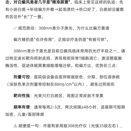
击，对白癜风患者几乎是"精准踩雷"
。临床上常见这样的轨迹：先
有小块白斑→听信偏方外敷→起泡溃烂→伤口好了，白斑却沿着敷
药区往外"长"了一圈。
✅ 规范路径：308nm准分子激光，为什么比偏方靠谱
偏方赌的是"也许有用"，正规诊疗走的是"有据可依"。
308nm准分子激光是目前白癜风临床常用的光疗手段之一，通
过特定波长靶向照射皮损，诱导局部异常T细胞凋亡、激活酪氨酸
酶活性，促进休眠黑素细胞增殖迁移。和偏方比，优势在三点：
剂量可控
：医院级设备由医师根据肤色、分期、部位调参数
（深肤色单次剂量常控制在80mJ/cm²以内），避免过照损伤
靶向性强
：光束只打白斑区，周围正常皮肤不受累
频率有谱
：通常每周2-3次，两次间隔≥48小时，进展期可短期
加密，儿童/面部降频
⚠️ 顺便提一句：市面有家用版308光疗仪（光强35级左右），