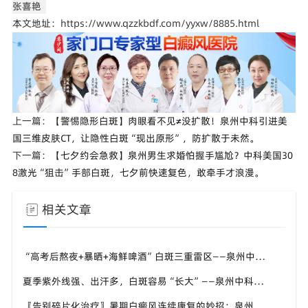
张喜艳
本文地址：https://www.qzzkbdf.com/yyxw/8885.html
上一篇：
【警惕隐形白斑】肉眼看不见≠没扩散！泉州中科引进美
国三维皮肤CT，让隐性白斑“现出原形”，防扩散于未然。
下一篇：
【七夕约会急救】泉州男生求婚怕握手尴尬？中科美国30
8激光“狙击”手部白斑，七夕前快速复色，敢牵手才浪漫。
相关文章
“高考后熬夜+暴晒+海鲜啤酒”白斑三重雷区——泉州中科张喜艳医生：暑假这两个月管好了，九月入学才安心
夏季紫外线强、出汗多，白斑容易“长大”——泉州中科：进展期先控斑、稳定期再促复色
〖告别碎片化治疗〗暑期白癜风连续康复的妙招：泉州中科倡导“封育养息”体系