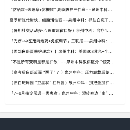
“防晒霜+遮阳伞+宽檐帽”夏季防护三件套——泉州中科：白斑区优先选物理防晒，温和不致敏
夏季新陈代谢快、细胞活性强——泉州中科：抓住白斑干预“加速窗口”，别让复色机会溜走
（暑期社交活动多·心理重建窗口好）泉州中科：治疗4到6周出现色素岛，孩子的自信先回来
「光疗+中医定向给药+免疫调节」三联搭——泉州中科：三伏期间把中医外治比重往上提
【面部白斑夏季护理难？】泉州中科：美国308激光+个性化方案，精准靶向不复色“盲区”
“不是所有变明显都是扩散”——泉州中科教你区分“假变化”与真进展
（高考后白斑反而“醒了”？）泉州中科：压力卸载后免疫波动正常，及时干预别慌
（旧白斑周围“卫星状”往外冒）泉州中科：别把叠加扩散当成普通皮肤病拖下去
「7—8月接诊常遇一类患者」泉州中科：湿疹旁边“串”出好几块新白，一查已是进展期泛发倾向