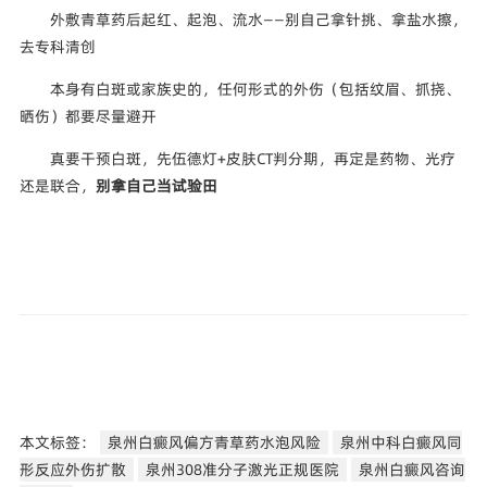
外敷青草药后起红、起泡、流水——别自己拿针挑、拿盐水擦，
去专科清创
本身有白斑或家族史的，任何形式的外伤（包括纹眉、抓挠、
晒伤）都要尽量避开
真要干预白斑，先伍德灯+皮肤CT判分期，再定是药物、光疗
还是联合，
别拿自己当试验田
本文标签：
泉州白癜风偏方青草药水泡风险
泉州中科白癜风同
形反应外伤扩散
泉州308准分子激光正规医院
泉州白癜风咨询