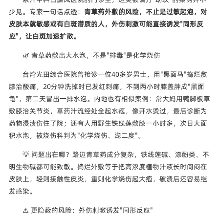
少见。专家一句话点透：
青草药外敷的风险，不止是过敏起泡，对
皮肤本就敏感或有白斑潜质的人，外伤刺激可能直接诱发"同形反
应"，让白斑加速扩散。
🌿 青草药敷出大水泡，不是"排毒"是化学烧伤
台湾光田综合医院曾接诊一位40多岁男士，用"黑面马"捣烂敷
膝治酸痛，20分钟洗掉时已发红刺痛，不到两小时膝盖肿成"黑面
龟"，第二天冒出一排水泡。内地也有相似案例：常大妈用鸭脚板草
敷膝治关节炎，草药汁流经处全起水疱，像开水烫过，最后诊断为
药物浸渍伤住了院；还有人用野生铁线莲敷膝一小时多，次日大面
积水泡，被烧伤科判为"化学烧伤、浅二度"。
💡 问题出在哪？路边青草药成分复杂，铁线莲碱、漆酚类、不
明生物碱都可能致敏。捣烂外敷等于把高浓度植物汁液长时间闷在
皮肤上，轻则接触性皮炎，重则化学烧伤起大疱，破溃后还容易继
发感染。
⚠️ 更隐蔽的风险：外伤刺激诱发"同形反应"