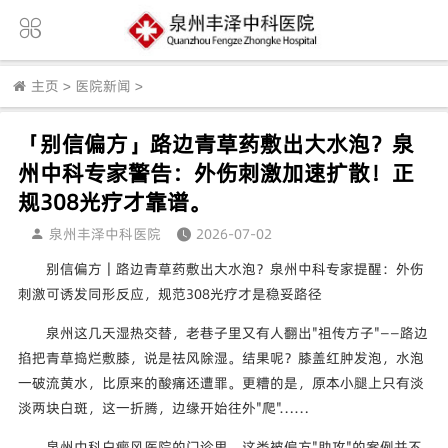
主页
>
医院新闻
>
「别信偏方」路边青草药敷出大水泡？泉
州中科专家警告：外伤刺激加速扩散！正
规308光疗才靠谱。
泉州丰泽中科医院
2026-07-02
别信偏方｜路边青草药敷出大水泡？泉州中科专家提醒：外伤
刺激可诱发同形反应，规范308光疗才是稳妥路径
泉州这几天湿热交替，老巷子里又有人翻出"祖传方子"——路边
掐把青草捣烂敷膝，说是祛风除湿。结果呢？膝盖红肿发泡，水泡
一破流黄水，比原来的酸痛还遭罪。更糟的是，原本小腿上只有淡
淡两块白斑，这一折腾，边缘开始往外"爬"……
泉州中科白癜风医院的门诊里，这类被偏方"助攻"的案例并不