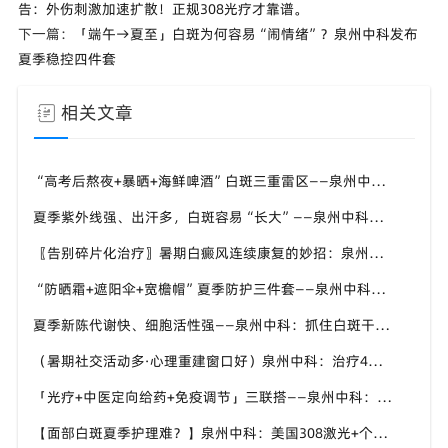
告：外伤刺激加速扩散！正规308光疗才靠谱。
下一篇：
「端午→夏至」白斑为何容易“闹情绪”？泉州中科发布
夏季稳控四件套
相关文章
“高考后熬夜+暴晒+海鲜啤酒”白斑三重雷区——泉州中科张喜艳医生：暑假这两个月管好了，九月入学才安心
夏季紫外线强、出汗多，白斑容易“长大”——泉州中科：进展期先控斑、稳定期再促复色
〖告别碎片化治疗〗暑期白癜风连续康复的妙招：泉州中科倡导“封育养息”体系
“防晒霜+遮阳伞+宽檐帽”夏季防护三件套——泉州中科：白斑区优先选物理防晒，温和不致敏
夏季新陈代谢快、细胞活性强——泉州中科：抓住白斑干预“加速窗口”，别让复色机会溜走
（暑期社交活动多·心理重建窗口好）泉州中科：治疗4到6周出现色素岛，孩子的自信先回来
「光疗+中医定向给药+免疫调节」三联搭——泉州中科：三伏期间把中医外治比重往上提
【面部白斑夏季护理难？】泉州中科：美国308激光+个性化方案，精准靶向不复色“盲区”