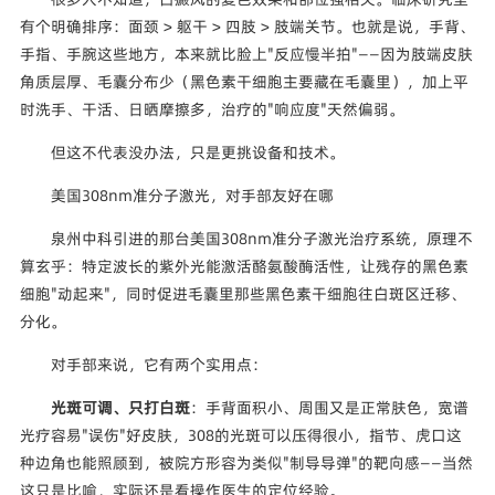
有个明确排序：面颈 > 躯干 > 四肢 > 肢端关节。也就是说，手背、
手指、手腕这些地方，本来就比脸上"反应慢半拍"——因为肢端皮肤
角质层厚、毛囊分布少（黑色素干细胞主要藏在毛囊里），加上平
时洗手、干活、日晒摩擦多，治疗的"响应度"天然偏弱。
但这不代表没办法，只是更挑设备和技术。
美国308nm准分子激光，对手部友好在哪
泉州中科引进的那台美国308nm准分子激光治疗系统，原理不
算玄乎：特定波长的紫外光能激活酪氨酸酶活性，让残存的黑色素
细胞"动起来"，同时促进毛囊里那些黑色素干细胞往白斑区迁移、
分化。
对手部来说，它有两个实用点：
光斑可调、只打白斑
：手背面积小、周围又是正常肤色，宽谱
光疗容易"误伤"好皮肤，308的光斑可以压得很小，指节、虎口这
种边角也能照顾到，被院方形容为类似"制导导弹"的靶向感——当然
这只是比喻，实际还是看操作医生的定位经验。