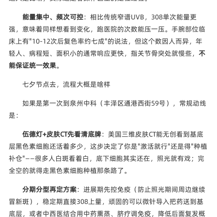
能量集中、频次可控
：相比传统窄谱UVB，308单次能量更
强，意味着同样想看到变化，跑医院的次数能压一压。手腕部位临
床上有"10-12次后复色率约七成"的说法，但这个数因人而异，年
轻人、病程短、面积小的通常响应更快，指关节骨突处就慢些，
不
能保证统一效果
。
七夕节点去，流程大概是啥样
如果是第一次到泉州中科（丰泽区通港西街59号），常规动线
是：
伍德灯+皮肤CT先看清底牌
：美国三维皮肤CT能无创看到基底
层黑色素细胞还活着多少，这步决定了你是"激活就行"还是得"种植
补仓"——很多人白斑看着白，底下细胞其实还在，照光就有戏；完
全空的就得走黑色素细胞种植那条路了。
分期分型再定方案
：进展期先控免疫（防止照光期间周边继续
冒新斑），稳定期直接308上量，顽固的可以微针导入把药送到基
底层，或者中西医结合用中药熏蒸、脐疗调免疫，降低后面复发概