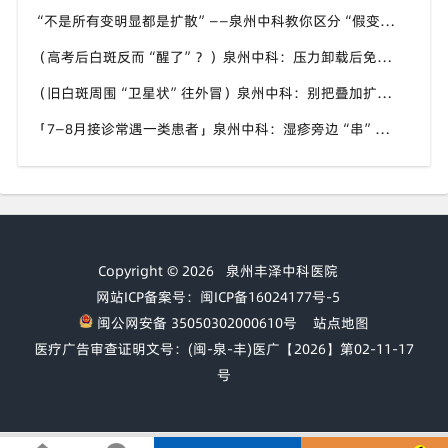
“不是所有变明显都是扩散”——泉州中科教你区分“假变化”与真进展
（高考后白斑反而“醒了”？）泉州中科：压力卸载后免疫波动正常，及时干预别慌
（旧白斑周围“卫星状”往外冒）泉州中科：别把叠加扩散当成普通皮肤病拖下去
「7—8月接诊常遇一类患者」泉州中科：湿疹旁边“串”出好几块新白，一查已是进展期泛发倾向
Copyright © 2026
泉州丰泽中科医院
网站ICP备案号：闽ICP备16024177号-5
闽公网安备 35050302000610号
站点地图
医疗广告审查证明文号：(闽-泉-丰)医广【2026】第02-11-17
号