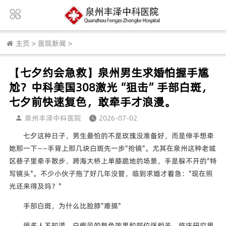
主页
>
医院新闻
>
【七夕约会急救】泉州男生求婚怕握手尴
尬？中科美国308激光“狙击”手部白斑，
七夕前快速复色，敢牵手才浪漫。
泉州丰泽中科医院
2026-07-02
七夕这种日子，男生最怕的不是玫瑰没准备好，而是伸手想牵
她那一下——手背上那几块白斑先一步"抢镜"。尤其在泉州这种老城
区巷子里牵手散步、跨海大桥上单膝跪地的场景，手是躲不开的"特
写镜头"。不少小伙子拖了好几年没管，临到求婚才着急："现在照
光还来得及吗？"
手部白斑，为什么比脸脖"难搞"
很多人不知道，白癜风的复色效果和部位强相关。临床研究里