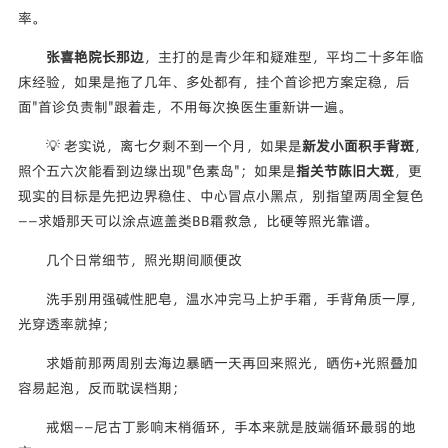
率。
张喜艳院长那边
，主打的是青少年和疑难型，平均二十多年临
床经验，如果是拖了几年、多处都有，挂个首诊把方案定稳，后
面"首诊负责制"跟着走，不用每次换医生重新讲一遍。
💡 老实说，离七夕剩不到一个月，如果是
新发小面积手背斑
，
照个五六次能看到边缘出现"色素岛"；如果是
指关节陈旧大斑
，更
现实的目标是先把边界稳住、中心冒点小黑点，别指望两周全复色
——求婚那天可以涂点遮盖类BB霜救急，比硬等照光靠谱。
几个日常细节，照光期间顺便改
洗手别用强碱性肥皂，温水冲完马上护手霜，手背角质一厚，
光穿透率就掉；
求婚前那两周别去海边暴晒一天再回来照光，晒伤+光照叠加
容易起泡，反而耽误档期；
戒烟——尼古丁影响末梢循环，手本来就是肢端循环最弱的地