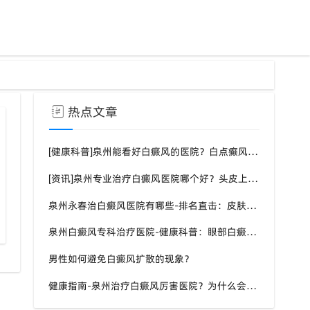
热点文章
[健康科普]泉州能看好白癜风的医院？白点癫风需要注意什么饮食？
[资讯]泉州专业治疗白癜风医院哪个好？头皮上有一块白色厚厚的头皮？
泉州永春治白癜风医院有哪些-排名直击：皮肤白斑是什么原因导致的？
泉州白癜风专科治疗医院-健康科普：眼部白癜风症状？
男性如何避免白癜风扩散的现象？
健康指南-泉州治疗白癜风厉害医院？为什么会长白斑的原因？