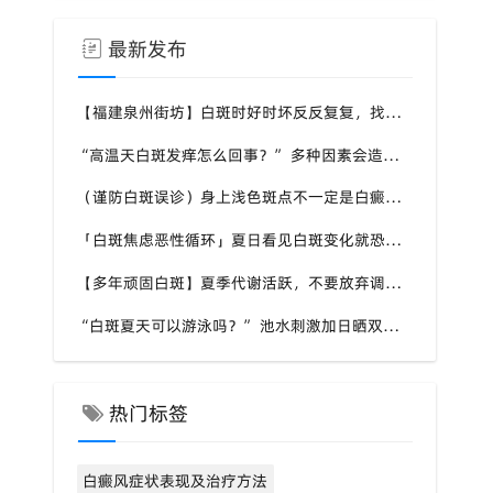
最新发布
【福建泉州街坊】白斑时好时坏反反复复，找不准诱因，泉州中科白癜风医院帮梳理夏季白斑波动各类诱因
“高温天白斑发痒怎么回事？” 多种因素会造成白斑处瘙痒，泉州中科白癜风医院讲解白斑发痒的处理方式
（谨防白斑误诊）身上浅色斑点不一定是白癜风，盲目用药危害皮肤，泉州中科白癜风医院建议先明确白斑类型
「白斑焦虑恶性循环」夏日看见白斑变化就恐慌，负面情绪反加重病情，泉州中科白癜风医院呼吁放平心态应对
【多年顽固白斑】夏季代谢活跃，不要放弃调理机会，泉州中科白癜风医院建议结合自身情况定制改善思路
“白斑夏天可以游泳吗？” 池水刺激加日晒双重考验，泉州中科白癜风医院告知白癜风人群游泳防护要点
热门标签
白癜风症状表现及治疗方法