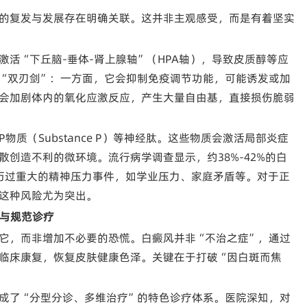
的复发与发展存在明确关联。这并非主观感受，而是有着坚实
活“下丘脑-垂体-肾上腺轴”（HPA轴），导致皮质醇等应
“双刃剑”：一方面，它会抑制免疫调节功能，可能诱发或加
会加剧体内的氧化应激反应，产生大量自由基，直接损伤脆弱
质（Substance P）等神经肽。这些物质会激活局部炎症
创造不利的微环境。流行病学调查显示，约38%-42%的白
经历过重大的精神压力事件，如学业压力、家庭矛盾等。对于正
这种风险尤为突出。
知与规范诊疗
它，而非增加不必要的恐慌。白癜风并非“不治之症”，通过
临床康复，恢复皮肤健康色泽。关键在于打破“因白斑而焦
成了“分型分诊、多维治疗”的特色诊疗体系。医院深知，对