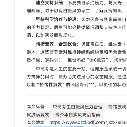
建立支持系统
：不要独自承受压力。与父母、
理疏导。对于患有白癜风的考生，了解疾病知识、
坚持科学治疗与护理
：切勿因备考紧张而擅自
的压力状况，医生可能会根据情况调整支持性治疗
晒，以防诱发同形反应。
均衡营养，合理饮食
：保证蛋白质、维生素（
摄入，这些营养素对维持神经系统稳定和黑色素合
量柠檬、猕猴桃），但也不必“谈C色变”，均衡
中高考是人生的重要一站，但健康是承载一切
力拼搏的同时，请务必关注身心的双重健康。通过
以将“情绪性复发”的风险降到***，以更佳的状
本文标签：
中高考生白癜风压力管理
情绪波动
皮肤病复发
青少年白癜风防治指南
本文地址：https://www.qzzkbdf.com/jkzx/8838