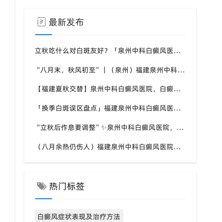
最新发布
立秋吃什么对白斑友好？「泉州中科白癜风医院」福建白癜风患者饮食不要盲目忌口
“八月末，秋风初至”｜（泉州）福建泉州中科白癜风医院，聊聊白癜风换季防护关键点
【福建夏秋交替】泉州中科白癜风医院，白癜风患者，入秋之后洗澡习惯也要多注意
「换季白斑误区盘点」福建泉州中科白癜风医院，白斑消长多变，科学对待才是正道
“立秋后作息要调整”✨泉州中科白癜风医院，白癜风患者，不良作息会影响皮肤状态
（八月余热仍伤人）福建泉州中科白癜风医院，白癜风外出，依旧要做好硬防晒措施
热门标签
白癜风症状表现及治疗方法