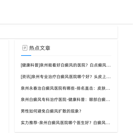
热点文章
[健康科普]泉州能看好白癜风的医院？白点癫风需要注意什么饮食？
[资讯]泉州专业治疗白癜风医院哪个好？头皮上有一块白色厚厚的头皮？
泉州永春治白癜风医院有哪些-排名直击：皮肤白斑是什么原因导致的？
泉州白癜风专科治疗医院-健康科普：眼部白癜风症状？
男性如何避免白癜风扩散的现象？
实力推荐-泉州白癜风医院哪个医生好？白癜风症状表现都有什么？