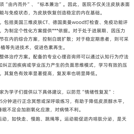
须“由内而外”、“标本兼治”。因此，医院不仅关注皮肤表面
能与免疫状态，为皮肤恢复创造稳定的内在基础。
包括美国三维皮肤CT、德国奥曼wood灯检查、免疫功能评
，为制定个性化方案提供***依据。对于处于进展期、因压力
节在内的综合方案，控制白斑扩散；对于稳定期患者，则可采
移植等先进技术，促进色素再生。
整体治疗方案。配备的专业心理咨询师可以通过认知行为疗法
别和纠正因疾病或学业压力产生的负面思维模式，学习有效的压
，其复色有效率显著提高，复发率也明显降低。
家为学子们提供以下具体建议，以防范“情绪性复发”：
-15分钟进行正念冥想或深呼吸练习，有助于降低皮质醇水平，
，睡眠不足会加剧氧化应激，对病情不利。
运动，如快走、慢跑、跳绳等。运动能促进内啡肽分泌，是天