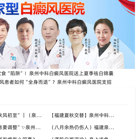
饮食“陷阱”！泉州中科白癜风医院送上夏季祛白锦囊
风患者如何“全身而退”？泉州中科白癜风医院支招
“八月末，秋风初至”｜（泉州）福建泉州中科白癜风医院，聊聊白癜风换季防护关键点
【福建夏秋交替】泉州中科白癜风医院，白癜风患者，入秋之后洗澡习惯也要多注意
“立秋后作息要调整”✨泉州中科白癜风医院，白癜风患者，不良作息会影响皮肤状态
（八月余热仍伤人）福建泉州中科白癜风医院，白癜风外出，依旧要做好硬防晒措施