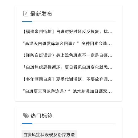
最新发布
【福建泉州街坊】白斑时好时坏反反复复，找不准诱因，泉州中科白癜风医院帮梳理夏季白斑波动各类诱因
“高温天白斑发痒怎么回事？” 多种因素会造成白斑处瘙痒，泉州中科白癜风医院讲解白斑发痒的处理方式
（谨防白斑误诊）身上浅色斑点不一定是白癜风，盲目用药危害皮肤，泉州中科白癜风医院建议先明确白斑类型
「白斑焦虑恶性循环」夏日看见白斑变化就恐慌，负面情绪反加重病情，泉州中科白癜风医院呼吁放平心态应对
【多年顽固白斑】夏季代谢活跃，不要放弃调理机会，泉州中科白癜风医院建议结合自身情况定制改善思路
“白斑夏天可以游泳吗？” 池水刺激加日晒双重考验，泉州中科白癜风医院告知白癜风人群游泳防护要点
热门标签
白癜风症状表现及治疗方法