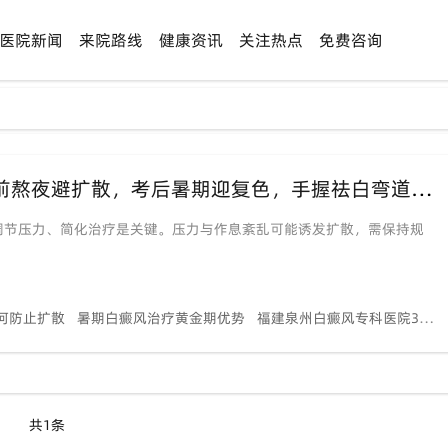
医院新闻
来院路线
健康资讯
关注热点
免费咨询
&lt;高考季专场>「备考白斑突击战」考前熬夜避扩散，考后暑期迎复色，手握祛白弯道超车时间点！
调节压力、简化治疗是关键。压力与作息紊乱可能诱发扩散，需保持规
何防止扩散
暑期白癜风治疗黄金期优势
福建泉州白癜风专科医院308光疗
共1条