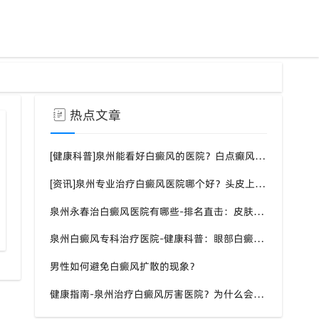
热点文章
[健康科普]泉州能看好白癜风的医院？白点癫风需要注意什么饮食？
[资讯]泉州专业治疗白癜风医院哪个好？头皮上有一块白色厚厚的头皮？
泉州永春治白癜风医院有哪些-排名直击：皮肤白斑是什么原因导致的？
青少年白癜风中西医结合治疗方案
泉州白癜风专科治疗医院-健康科普：眼部白癜风症状？
男性如何避免白癜风扩散的现象？
健康指南-泉州治疗白癜风厉害医院？为什么会长白斑的原因？