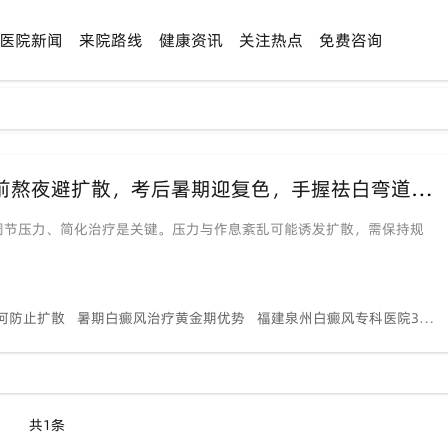
医院新闻
来院路线
健康资讯
关注热点
免费咨询
&lt;高考季专场>「备考白斑突击战」考前熬夜避扩散，考后暑期迎复色，手握祛白弯道超车时间点！
调节压力、简化治疗是关键。压力与作息紊乱可能诱发扩散，需保持规
何防止扩散
暑期白癜风治疗黄金期优势
福建泉州白癜风专科医院308光疗
共1条