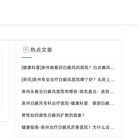
热点文章
[健康科普]泉州能看好白癜风的医院？白点癫风需要注意什么饮食？
[资讯]泉州专业治疗白癜风医院哪个好？头皮上有一块白色厚厚的头皮？
泉州永春治白癜风医院有哪些-排名直击：皮肤白斑是什么原因导致的？
青少年白癜风中西医结合治疗方案
泉州白癜风专科治疗医院-健康科普：眼部白癜风症状？
男性如何避免白癜风扩散的现象？
健康指南-泉州治疗白癜风厉害医院？为什么会长白斑的原因？