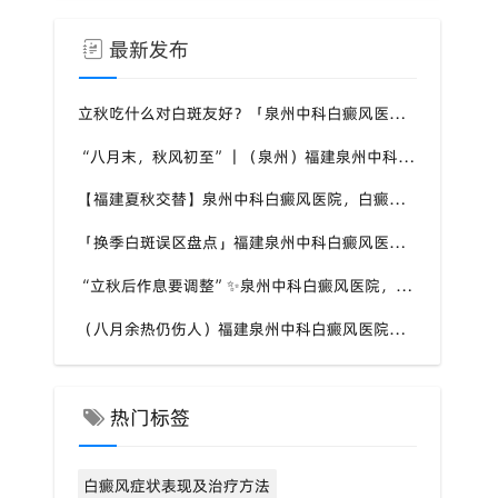
最新发布
立秋吃什么对白斑友好？「泉州中科白癜风医院」福建白癜风患者饮食不要盲目忌口
“八月末，秋风初至”｜（泉州）福建泉州中科白癜风医院，聊聊白癜风换季防护关键点
【福建夏秋交替】泉州中科白癜风医院，白癜风患者，入秋之后洗澡习惯也要多注意
「换季白斑误区盘点」福建泉州中科白癜风医院，白斑消长多变，科学对待才是正道
“立秋后作息要调整”✨泉州中科白癜风医院，白癜风患者，不良作息会影响皮肤状态
（八月余热仍伤人）福建泉州中科白癜风医院，白癜风外出，依旧要做好硬防晒措施
热门标签
白癜风症状表现及治疗方法