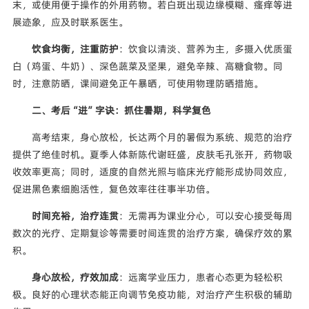
末，或使用便于操作的外用药物。若白斑出现边缘模糊、瘙痒等进
展迹象，应及时联系医生。
饮食均衡，注重防护
：饮食以清淡、营养为主，多摄入优质蛋
白（鸡蛋、牛奶）、深色蔬菜及坚果，避免辛辣、高糖食物。同
时，注意防晒，课间避免正午暴晒，可使用物理防晒措施。
二、考后“进”字诀：抓住暑期，科学复色
高考结束，身心放松，长达两个月的暑假为系统、规范的治疗
提供了绝佳时机。夏季人体新陈代谢旺盛，皮肤毛孔张开，药物吸
收效率更高；同时，适度的自然光照与临床光疗能形成协同效应，
促进黑色素细胞活性，复色效率往往事半功倍。
时间充裕，治疗连贯
：无需再为课业分心，可以安心接受每周
数次的光疗、定期复诊等需要时间连贯的治疗方案，确保疗效的累
积。
身心放松，疗效加成
：远离学业压力，患者心态更为轻松积
极。良好的心理状态能正向调节免疫功能，对治疗产生积极的辅助