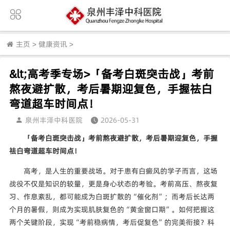
主页
>
健康资讯
>
&lt;高考季专场>「备考白斑突击战」考前
熬夜避扩散，考后暑期迎复色，手握祛白
弯道超车时间点！
泉州丰泽中科医院
2026-05-31
「备考白斑突击战」考前熬夜避扩散，考后暑期迎复色，手握
祛白弯道超车时间点！
高考，是人生的重要战场。对于患有白癜风的学子而言，这场
战役不仅是知识的较量，更是身心状态的考验。考前高压、熬夜复
习、作息紊乱，都可能成为白斑扩散的“催化剂”；而考后长达两
个月的暑假，则成为实现肌肤复色的“黄金窗口期”。如何把握这
两个关键阶段，实现“考前稳病情，考后促复色”的完美衔接？科