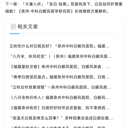
下一篇：
「大暑入伏」「告白·祛黑」双面热浪下，白友如何护黑素
细胞？【泉州·中科白癜风医学研究院】长线维稳方案解析。
相关文章
立秋吃什么对白斑友好？「泉州中科白癜风医院」福建白癜风患者饮食不要盲目忌口
“八月末，秋风初至”｜（泉州）福建泉州中科白癜风医院，聊聊白癜风换季防护关键点
【福建夏秋交替】泉州中科白癜风医院，白癜风患者，入秋之后洗澡习惯也要多注意
「换季白斑误区盘点」福建泉州中科白癜风医院，白斑消长多变，科学对待才是正道
“立秋后作息要调整”✨泉州中科白癜风医院，白癜风患者，不良作息会影响皮肤状态
（八月余热仍伤人）福建泉州中科白癜风医院，白癜风外出，依旧要做好硬防晒措施
【福建泉州街坊】白斑时好时坏反反复复，找不准诱因，泉州中科白癜风医院帮梳理夏季白斑波动各类诱因
“高温天白斑发痒怎么回事？” 多种因素会造成白斑处瘙痒，泉州中科白癜风医院讲解白斑发痒的处理方式