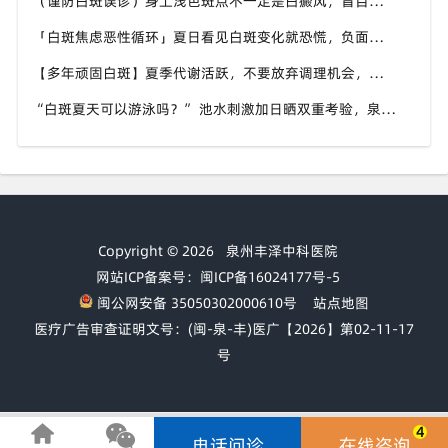
（谨防白斑误诊）身上浅色斑点不一定是白癜风，盲目用药危害皮肤，泉州中科白癜风医院建议先明确白斑类型
「白斑焦虑恶性循环」夏日看见白斑变化就恐慌，负面情绪反加重病情，泉州中科白癜风医院呼吁放平心态应对
【多年顽固白斑】夏季代谢活跃，不要放弃调理机会，泉州中科白癜风医院建议结合自身情况定制改善思路
“白斑夏天可以游泳吗？” 池水刺激加日晒双重考验，泉州中科白癜风医院告知白癜风人群游泳防护要点
Copyright © 2026
泉州丰泽中科医院
网站ICP备案号：闽ICP备16024177号-5
闽公网安备 35050302000610号
站点地图
医疗广告审查证明文号：(闽-泉-丰)医广【2026】第02-11-17
号
4
电话问诊
在线咨询