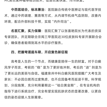
MC黑色素种植等微创技术，促进色素快速、均匀恢复。
中西医结合，标本兼治
：医院融合传统中医辨证与现代医学技
术，通过中药调理、熏蒸等方式，从内调节机体气血阴阳，改善内
环境，配合外部科技干预，实现“内外同治”。
名医汇聚，实力保障
：医院汇聚了以张喜艳院长为代表的资深
专家团队，并定期联合京闽三甲医院近30位皮肤科专家开展联合会
诊，确保患者能得到高水平的诊疗服务。
四、把握弯道超车期，开启复色新征程
高考是人生的一个节点，而健康是陪伴一生的财富。对于白癜
风学子而言，考前的“稳”是为了更好地冲刺，考后的“进”则是为
了更长远的美丽与自信。福建泉州中科白癜风医院提醒广大考生及
家长：不必因白斑而过度焦虑，也不应因备考而延误干预。科学规
划，分段施策，充分利用暑期这一“祛白黄金期”，在专业机构的
指导下进行系统治疗，完全有望实现肌肤状态的显著改善，以更自
信的姿态迎接人生新篇章。