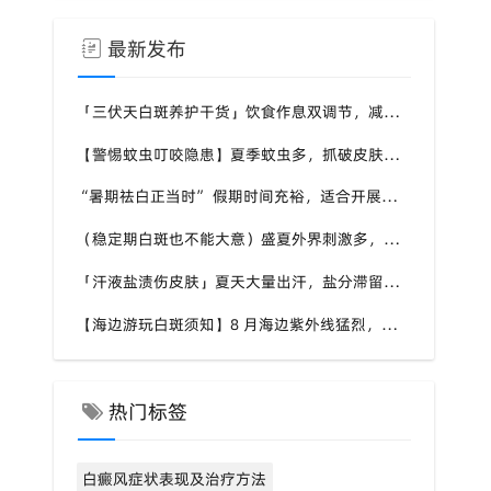
最新发布
「三伏天白斑养护干货」饮食作息双调节，减少白斑加重诱因，福建泉州中科白癜风医院为福建白斑群体科普实用知识
【警惕蚊虫叮咬隐患】夏季蚊虫多，抓破皮肤易触发同形反应，福建泉州中科白癜风医院提醒白癜风患者做好防蚊护理
“暑期祛白正当时” 假期时间充裕，适合开展白斑系统干预，福建泉州中科白癜风医院分型分期定制白斑康复方案
（稳定期白斑也不能大意）盛夏外界刺激多，忽视防护也会复发，福建泉州中科白癜风医院分享白癜风夏季维持护理知识
「汗液盐渍伤皮肤」夏天大量出汗，盐分滞留刺激白斑患处，福建泉州中科白癜风医院讲解白癜风患者夏日皮肤清洁要点
【海边游玩白斑须知】8 月海边紫外线猛烈，白斑部位缺少黑色素保护，福建泉州中科白癜风医院科普出游白斑防护方案
热门标签
白癜风症状表现及治疗方法