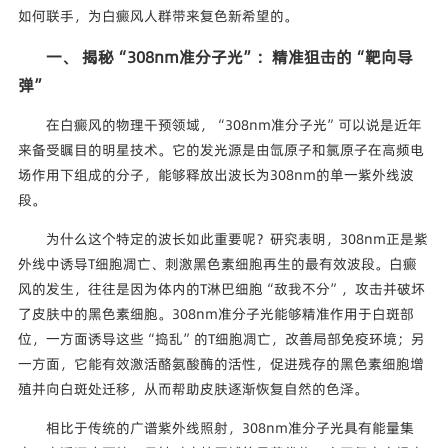
如何联手，为白癜风人群带来复色新希望的。
一、 揭秘“308nm准分子光”：精准狙击的“靶向导
弹”
在白癜风的物理干预领域，“308nm准分子光”可以说是近年
来备受瞩目的明星技术。它的发光源是由氙原子和氯原子在高频电
场作用下组成的分子，能够释放出波长为308nm的单一紫外线波
段。
为什么这个特定的波长如此重要呢？研究表明，308nm正是紫
外线中诱导T细胞凋亡、刺激黑色素细胞再生的最有效波段。白癜
风的发生，往往是因为体内的T淋巴细胞“敌我不分”，攻击并破坏
了皮肤中的黑色素细胞。308nm准分子光能够精准作用于白斑部
位，一方面诱导这些“捣乱”的T细胞凋亡，改善局部免疫环境；另
一方面，它能有效激活酪氨酸酶的活性，促进残存的黑色素细胞增
殖并向白斑处迁移，从而帮助皮肤逐渐恢复自然的色泽。
相比于传统的广谱紫外线照射，308nm准分子光具有能量集