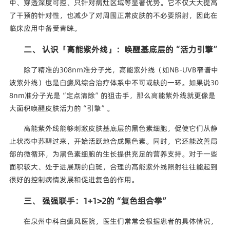
中、穿透深度可控、只针对病灶区域等显著优势。它不仅大大提高
了干预的针对性，也减少了对周围正常皮肤的不必要照射，因此在
临床应用中备受青睐。
二、 认识「高能紫外线」：唤醒基底层的“活力引擎”
除了精准的308nm准分子光，高能紫外线（如NB-UVB窄谱中
波紫外线）也是白癜风综合治疗体系中不可或缺的一环。如果说30
8nm准分子光是“定点清除”的狙击手，那么高能紫外线就更像是
大面积唤醒皮肤活力的“引擎”。
高能紫外线能够刺激皮肤基底层的黑色素细胞，促使它们从静
止状态中苏醒过来，开始活跃地合成黑色素。同时，它还能改善局
部的微循环，为黑色素细胞的生长提供充足的营养支持。对于一些
面积较大、处于进展期的白斑，合理的高能紫外线照射往往能起到
很好的控制病情发展和促进复色的作用。
三、 强强联手：1+1>2的“复色组合拳”
在泉州中科白癜风医院，医生们常常会根据患者的具体情况，