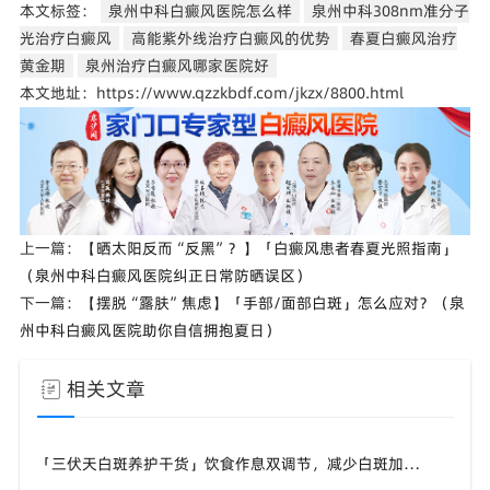
本文标签：
泉州中科白癜风医院怎么样
泉州中科308nm准分子
光治疗白癜风
高能紫外线治疗白癜风的优势
春夏白癜风治疗
黄金期
泉州治疗白癜风哪家医院好
本文地址：https://www.qzzkbdf.com/jkzx/8800.html
上一篇：
【晒太阳反而“反黑”？】「白癜风患者春夏光照指南」
（泉州中科白癜风医院纠正日常防晒误区）
下一篇：
【摆脱“露肤”焦虑】「手部/面部白斑」怎么应对？（泉
州中科白癜风医院助你自信拥抱夏日）
相关文章
「三伏天白斑养护干货」饮食作息双调节，减少白斑加重诱因，福建泉州中科白癜风医院为福建白斑群体科普实用知识