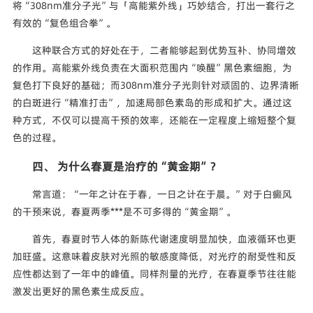
将“308nm准分子光”与「高能紫外线」巧妙结合，打出一套行之
有效的“复色组合拳”。
这种联合方式的好处在于，二者能够起到优势互补、协同增效
的作用。高能紫外线负责在大面积范围内“唤醒”黑色素细胞，为
复色打下良好的基础；而308nm准分子光则针对顽固的、边界清晰
的白斑进行“精准打击”，加速局部色素岛的形成和扩大。通过这
种方式，不仅可以提高干预的效率，还能在一定程度上缩短整个复
色的过程。
四、 为什么春夏是治疗的“黄金期”？
常言道：“一年之计在于春，一日之计在于晨。”对于白癜风
的干预来说，春夏两季***是不可多得的“黄金期”。
首先，春夏时节人体的新陈代谢速度明显加快，血液循环也更
加旺盛。这意味着皮肤对光照的敏感度降低，对光疗的耐受性和反
应性都达到了一年中的峰值。同样剂量的光疗，在春夏季节往往能
激发出更好的黑色素生成反应。