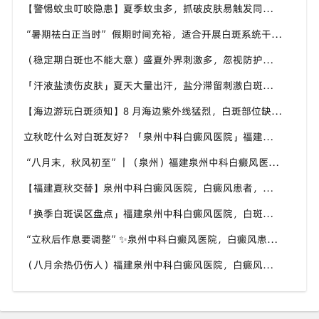
【警惕蚊虫叮咬隐患】夏季蚊虫多，抓破皮肤易触发同形反应，福建泉州中科白癜风医院提醒白癜风患者做好防蚊护理
“暑期祛白正当时” 假期时间充裕，适合开展白斑系统干预，福建泉州中科白癜风医院分型分期定制白斑康复方案
（稳定期白斑也不能大意）盛夏外界刺激多，忽视防护也会复发，福建泉州中科白癜风医院分享白癜风夏季维持护理知识
「汗液盐渍伤皮肤」夏天大量出汗，盐分滞留刺激白斑患处，福建泉州中科白癜风医院讲解白癜风患者夏日皮肤清洁要点
【海边游玩白斑须知】8 月海边紫外线猛烈，白斑部位缺少黑色素保护，福建泉州中科白癜风医院科普出游白斑防护方案
立秋吃什么对白斑友好？「泉州中科白癜风医院」福建白癜风患者饮食不要盲目忌口
“八月末，秋风初至”｜（泉州）福建泉州中科白癜风医院，聊聊白癜风换季防护关键点
【福建夏秋交替】泉州中科白癜风医院，白癜风患者，入秋之后洗澡习惯也要多注意
「换季白斑误区盘点」福建泉州中科白癜风医院，白斑消长多变，科学对待才是正道
“立秋后作息要调整”✨泉州中科白癜风医院，白癜风患者，不良作息会影响皮肤状态
（八月余热仍伤人）福建泉州中科白癜风医院，白癜风外出，依旧要做好硬防晒措施