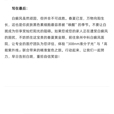
写在最后：
白癜风虽然顽固，但并非不可战胜。春夏已至，万物向阳生
长，这也是你皮肤黑色素细胞最容易被“唤醒”的季节。不要让白
斑成为你享受灿烂阳光的阻碍。如果您或您的家人正在遭受白癜风
的困扰，不妨抓住这宝贵的春夏黄金期，前往泉州中科白癜风医
院，让专业的医疗团队为您评估，体验“308nm准分子光”与「高
能紫外线」联合带来的精准复色之旅。行动起来，让我们一起努
力，早日告别白斑，重拾自信笑容！