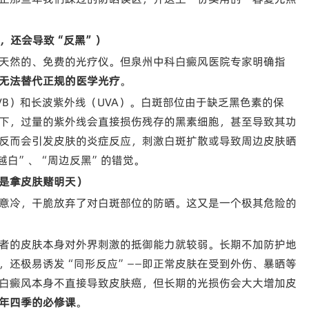
效，还会导致“反黑”）
天然的、免费的光疗仪。但泉州中科白癜风医院专家明确指
无法替代正规的医学光疗
。
B）和长波紫外线（UVA）。白斑部位由于缺乏黑色素的保
下，过量的紫外线会直接损伤残存的黑素细胞，甚至导致其功
反而会引发皮肤的炎症反应，刺激白斑扩散或导致周边皮肤晒
越白”、“周边反黑”的错觉。
是拿皮肤赌明天）
意冷，干脆放弃了对白斑部位的防晒。这又是一个极其危险的
者的皮肤本身对外界刺激的抵御能力就较弱。长期不加防护地
，还极易诱发“同形反应”——即正常皮肤在受到外伤、暴晒等
白癜风本身不直接导致皮肤癌，但长期的光损伤会大大增加皮
年四季的必修课
。