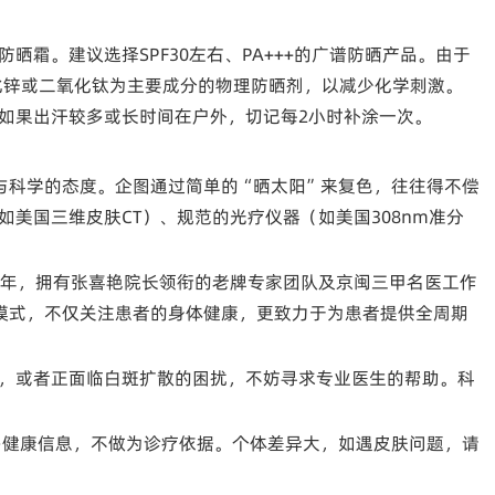
晒霜。建议选择SPF30左右、PA+++的广谱防晒产品。由于
氧化锌或二氧化钛为主要成分的物理防晒剂，以减少化学刺激。
如果出汗较多或长时间在户外，切记每2小时补涂一次。
与科学的态度。企图通过简单的“晒太阳”来复色，往往得不偿
美国三维皮肤CT）、规范的光疗仪器（如美国308nm准分
余年，拥有张喜艳院长领衔的老牌专家团队及京闽三甲名医工作
模式，不仅关注患者的身体健康，更致力于为患者提供全周期
，或者正面临白斑扩散的困扰，不妨寻求专业医生的帮助。科
。
健康信息，不做为诊疗依据。个体差异大，如遇皮肤问题，请