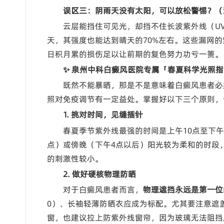
误区三：阴雨天没有太阳，可以放松警惕？（
云层能挡住可见光，却挡不住长波紫外线（UV
天，其强度也能达到晴天的70%左右。这些漏网
日积月累的损伤足以让前期的复色努力功亏一篑。
✨ 泉州中科白癜风医院专属「春夏科学光照
既然不能暴晒，那是不是意味着白癜风患者必
照对免疫调节有一定益处。掌握好以下三个原则，
1. 挑对时间，见缝插针
春夏季节紫外线最强的时间是上午10点至下午
点）或傍晚（下午4点以后）阳光较为柔和的时段，
的刺激性较小。
2. 做好硬核物理防晒
对于白癜风患者而言，
物理遮挡永远是第一位
0）、长袖轻薄防晒衣应成为标配。尤其要注意遮
窗，也建议拉上防紫外线窗帘，因为玻璃无法阻挡