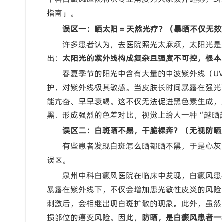
指南」。
误区一：晒太阳 = 天然光疗？（暴晒不仅无
许多患者认为，去医院照光太麻烦，太阳光是
出：
太阳光的紫外线构成复杂且强度不可控，根本
春夏季节的阳光中含有大量的中波紫外线（UV
护，对紫外线极其敏感。当皮肤长时间暴露在强光
能亢奋、早早衰竭。这不仅无法促进黑色素生成，
黑，形成强烈的色差对比，视觉上给人一种“越晒
误区二：白斑晒不黑，干脆裸奔？（无视防晒
有些患者发现白斑怎么晒都晒不黑，于是心灰
误区。
泉州中科白癜风医院在临床中发现，白癜风患
暴露在紫外线下，不仅会增加患光敏性皮炎的风险
刺激后，会相继出现白斑扩散的现象。此外，虽然
损部位的癌变风险。因此，
防晒，是白癜风患者一