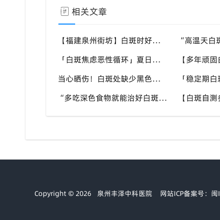
相关文章
【福建泉州街坊】白斑时好时坏反反复复，找不准诱因，泉州中科白癜风医院帮梳理夏季白斑波动各类诱因
「白斑焦虑恶性循环」夏日看见白斑变化就恐慌，负面情绪反加重病情，泉州中科白癜风医院呼吁放平心态应对
当心晒伤！白斑处缺少黑色素保护，晒伤后极易扩大，泉州中科白癜风医院教白癜风患者科学抵御日晒
“多吃深色食物就能治好白斑？” 认知存在偏差，泉州中科白癜风医院科普白癜风营养补充正确方式
Copyright © 2026
泉州丰泽中科医院
网站ICP备案号：闽IC