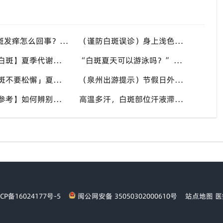
“高温天白斑发痒怎么回事？” 多种因素会造成白斑处瘙痒，泉州中科白癜风医院讲解白斑发痒的处理方式
（谨防白斑误诊）身上浅色斑点不一定是白癜风，盲目用药危害皮肤，泉州中科白癜风医院建议先明确白斑类型
【多年顽固白斑】夏季代谢活跃，不要放弃调理机会，泉州中科白癜风医院建议结合自身情况定制改善思路
“白斑夏天可以游泳吗？” 池水刺激加日晒双重考验，泉州中科白癜风医院告知白癜风人群游泳防护要点
「稳定期白斑不要松懈」夏秋气候多变，很多患者白斑再度活跃，泉州中科白癜风医院定期复查很重要
（泉州出游提示）节假日外出，白癜风患者备好防晒用品，泉州中科白癜风医院避开白斑扩散各类诱因
【白斑自测参考】如何辨别白癜风与汗斑？夏秋汗斑高发易混淆，泉州中科白癜风医院专业鉴别白斑类型
高温多汗，白斑部位汗液滞留危害大，泉州中科白癜风医院提醒白癜风患者出汗后及时清洁肌肤
P备16024177号-5
闽公网安备 35050302000610号
站点地图
医