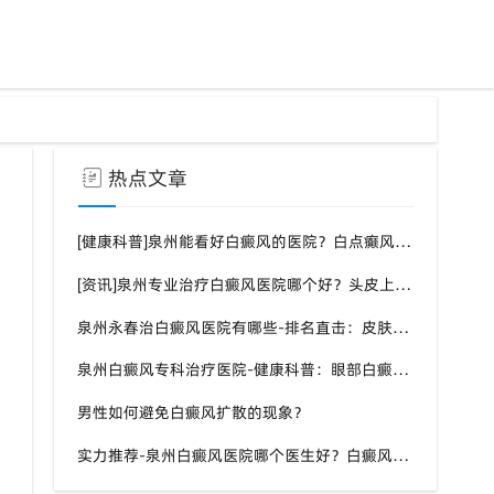
热点文章
[健康科普]泉州能看好白癜风的医院？白点癫风需要注意什么饮食？
[资讯]泉州专业治疗白癜风医院哪个好？头皮上有一块白色厚厚的头皮？
泉州永春治白癜风医院有哪些-排名直击：皮肤白斑是什么原因导致的？
泉州白癜风专科治疗医院-健康科普：眼部白癜风症状？
男性如何避免白癜风扩散的现象？
实力推荐-泉州白癜风医院哪个医生好？白癜风症状表现都有什么？