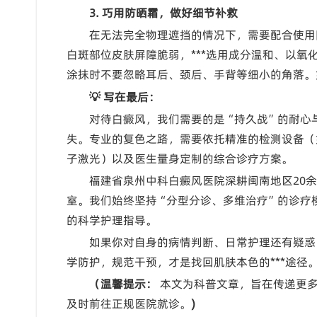
3. 巧用防晒霜，做好细节补救
在无法完全物理遮挡的情况下，需要配合使用防
白斑部位皮肤屏障脆弱，***选用成分温和、以
涂抹时不要忽略耳后、颈后、手背等细小的角落。
💡 写在最后：
对待白癜风，我们需要的是“持久战”的耐心
失。专业的复色之路，需要依托精准的检测设备（如
子激光）以及医生量身定制的综合诊疗方案。
福建省泉州中科白癜风医院深耕闽南地区20
室。我们始终坚持“分型分诊、多维治疗”的诊疗
的科学护理指导。
如果你对自身的病情判断、日常护理还有疑惑
学防护，规范干预，才是找回肌肤本色的***途径
（温馨提示：
本文为科普文章，旨在传递更多
及时前往正规医院就诊。
)