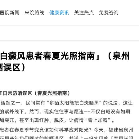
医院新闻
来院路线
健康资讯
关注热点
免费咨询
「白癜风患者春夏光照指南」（泉州
晒误区）
正日常防晒误区（春夏光照指南）
争议的话题之一。民间常有“多晒太阳能把白斑晒黑”的说法，这让
的紫外线下。然而，现实往往事与愿违——不仅白斑没有如期
加突兀，甚至出现红肿、脱皮，让病情“雪上加霜”。
患者在春夏季节究竟该如何科学应对阳光？今天，福建省泉州
正那些年我们踩过的防晒误区，并送上一份实用的「春夏光照