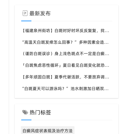
最新发布
【福建泉州街坊】白斑时好时坏反反复复，找不准诱因，泉州中科白癜风医院帮梳理夏季白斑波动各类诱因
“高温天白斑发痒怎么回事？” 多种因素会造成白斑处瘙痒，泉州中科白癜风医院讲解白斑发痒的处理方式
（谨防白斑误诊）身上浅色斑点不一定是白癜风，盲目用药危害皮肤，泉州中科白癜风医院建议先明确白斑类型
「白斑焦虑恶性循环」夏日看见白斑变化就恐慌，负面情绪反加重病情，泉州中科白癜风医院呼吁放平心态应对
【多年顽固白斑】夏季代谢活跃，不要放弃调理机会，泉州中科白癜风医院建议结合自身情况定制改善思路
“白斑夏天可以游泳吗？” 池水刺激加日晒双重考验，泉州中科白癜风医院告知白癜风人群游泳防护要点
热门标签
白癜风症状表现及治疗方法