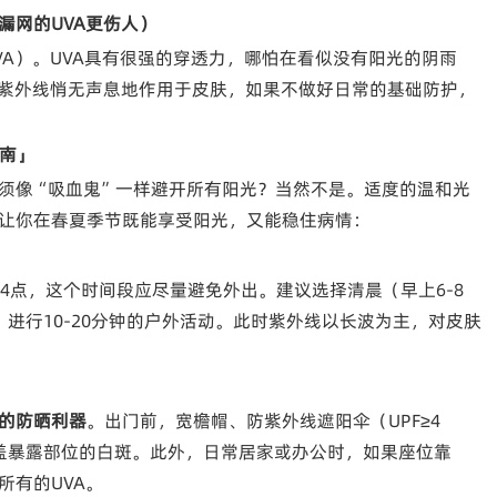
漏网的UVA更伤人）
A）。UVA具有很强的穿透力，哪怕在看似没有阳光的阴雨
的紫外线悄无声息地作用于皮肤，如果不做好日常的基础防护，
指南」
须像“吸血鬼”一样避开所有阳光？当然不是。适度的温和光
让你在春夏季节既能享受阳光，又能稳住病情：
4点，这个时间段应尽量避免外出。建议选择清晨（早上6-8
进行10-20分钟的户外活动。此时紫外线以长波为主，对皮肤
的防晒利器
。出门前，宽檐帽、防紫外线遮阳伞（UPF≥4
盖暴露部位的白斑。此外，日常居家或办公时，如果座位靠
所有的UVA。