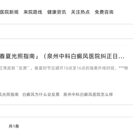
医院新闻
来院路线
健康资讯
关注热点
免费咨询
【晒太阳反而“反黑”？】「白癜风患者春夏光照指南」（泉州中科白癜风医院纠正日常防晒误区）
皮肤“反黑”。春夏时节应避开10点至16点的强紫外线时段，***物
风光照指南
白癜风为什么会反黑
泉州中科白癜风医院怎么样
共1条