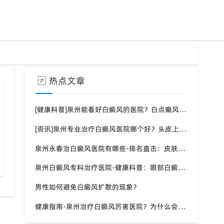
热点文章
[健康科普]泉州能看好白癜风的医院？白点癫风需要注意什么饮食？
[资讯]泉州专业治疗白癜风医院哪个好？头皮上有一块白色厚厚的头皮？
泉州永春治白癜风医院有哪些-排名直击：皮肤白斑是什么原因导致的？
泉州白癜风专科治疗医院-健康科普：眼部白癜风症状？
男性如何避免白癜风扩散的现象？
健康指南-泉州治疗白癜风厉害医院？为什么会长白斑的原因？