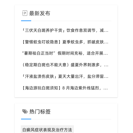
最新发布
「三伏天白斑养护干货」饮食作息双调节，减少白斑加重诱因，福建泉州中科白癜风医院为福建白斑群体科普实用知识
【警惕蚊虫叮咬隐患】夏季蚊虫多，抓破皮肤易触发同形反应，福建泉州中科白癜风医院提醒白癜风患者做好防蚊护理
“暑期祛白正当时” 假期时间充裕，适合开展白斑系统干预，福建泉州中科白癜风医院分型分期定制白斑康复方案
（稳定期白斑也不能大意）盛夏外界刺激多，忽视防护也会复发，福建泉州中科白癜风医院分享白癜风夏季维持护理知识
「汗液盐渍伤皮肤」夏天大量出汗，盐分滞留刺激白斑患处，福建泉州中科白癜风医院讲解白癜风患者夏日皮肤清洁要点
【海边游玩白斑须知】8 月海边紫外线猛烈，白斑部位缺少黑色素保护，福建泉州中科白癜风医院科普出游白斑防护方案
热门标签
白癜风症状表现及治疗方法