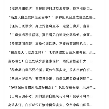
【福建泉州街坊】白斑时好时坏反反复复，找不准诱因，泉州中科白癜风医院帮梳理夏季白斑波动各类诱因
“高温天白斑发痒怎么回事？” 多种因素会造成白斑处瘙痒，泉州中科白癜风医院讲解白斑发痒的处理方式
（谨防白斑误诊）身上浅色斑点不一定是白癜风，盲目用药危害皮肤，泉州中科白癜风医院建议先明确白斑类型
「白斑焦虑恶性循环」夏日看见白斑变化就恐慌，负面情绪反加重病情，泉州中科白癜风医院呼吁放平心态应对
【多年顽固白斑】夏季代谢活跃，不要放弃调理机会，泉州中科白癜风医院建议结合自身情况定制改善思路
“白斑夏天可以游泳吗？” 池水刺激加日晒双重考验，泉州中科白癜风医院告知白癜风人群游泳防护要点
当心晒伤！白斑处缺少黑色素保护，晒伤后极易扩大，泉州中科白癜风医院教白癜风患者科学抵御日晒
「稳定期白斑不要松懈」夏秋气候多变，很多患者白斑再度活跃，泉州中科白癜风医院定期复查很重要
（泉州出游提示）节假日外出，白癜风患者备好防晒用品，泉州中科白癜风医院避开白斑扩散各类诱因
“多吃深色食物就能治好白斑？” 认知存在偏差，泉州中科白癜风医院科普白癜风营养补充正确方式
【白斑自测参考】如何辨别白癜风与汗斑？夏秋汗斑高发易混淆，泉州中科白癜风医院专业鉴别白斑类型
高温多汗，白斑部位汗液滞留危害大，泉州中科白癜风医院提醒白癜风患者出汗后及时清洁肌肤