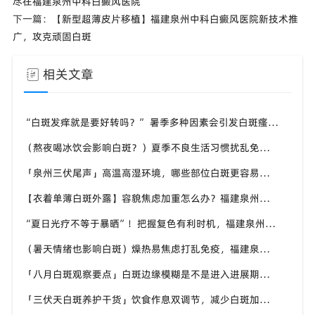
尽在福建泉州中科白癜风医院
下一篇：
【新型超薄皮片移植】福建泉州中科白癜风医院新技术推
广，攻克顽固白斑
相关文章
“白斑发痒就是要好转吗？” 暑季多种因素会引发白斑瘙痒，福建泉州中科白癜风医院教你分清白斑瘙痒诱因
（熬夜喝冰饮会影响白斑？）夏季不良生活习惯扰乱免疫，福建泉州中科白癜风医院提醒白斑患者做好日常养护
「泉州三伏尾声」高温高湿环境，哪些部位白斑更容易扩散？福建泉州中科白癜风医院盘点夏季白斑高发位置
【衣着单薄白斑外露】容貌焦虑加重怎么办？福建泉州中科白癜风医院助力本地白癜风患者科学应对夏季白斑困扰
“夏日光疗不等于暴晒”！把握复色有利时机，福建泉州中科白癜风医院讲讲白癜风夏季诊疗的注意事项
（暑天情绪也影响白斑）燥热易焦虑打乱免疫，福建泉州中科白癜风医院分享白癜风患者夏季情绪调节小技巧
「八月白斑观察要点」白斑边缘模糊是不是进入进展期？福建泉州中科白癜风医院教你辨别白斑病情变化信号
「三伏天白斑养护干货」饮食作息双调节，减少白斑加重诱因，福建泉州中科白癜风医院为福建白斑群体科普实用知识