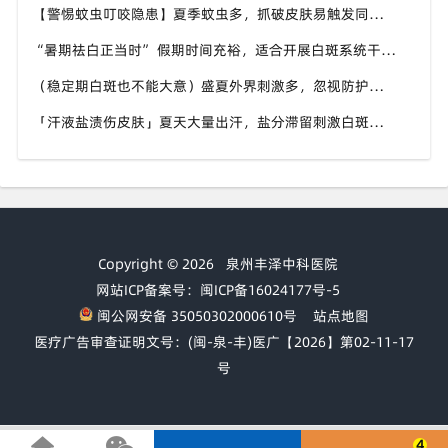
【警惕蚊虫叮咬隐患】夏季蚊虫多，抓破皮肤易触发同形反应，福建泉州中科白癜风医院提醒白癜风患者做好防蚊护理
“暑期祛白正当时” 假期时间充裕，适合开展白斑系统干预，福建泉州中科白癜风医院分型分期定制白斑康复方案
（稳定期白斑也不能大意）盛夏外界刺激多，忽视防护也会复发，福建泉州中科白癜风医院分享白癜风夏季维持护理知识
「汗液盐渍伤皮肤」夏天大量出汗，盐分滞留刺激白斑患处，福建泉州中科白癜风医院讲解白癜风患者夏日皮肤清洁要点
Copyright © 2026
泉州丰泽中科医院
网站ICP备案号：闽ICP备16024177号-5
闽公网安备 35050302000610号
站点地图
医疗广告审查证明文号：(闽-泉-丰)医广【2026】第02-11-17
号
4