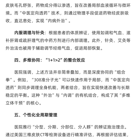
皮肤毛孔舒张，药物成分得以渗透，旨在改善局部血液循环与微环
境。而“中医定向透药”技术，则通过物理手段促进药物经皮肤吸
收，直达患处，实现“内病外治”。
内服调理与针灸
：根据患者的体质辨证，使用如调和气血、滋
补肝肾或疏肝理气的中药方剂进行内部调理。此外，针灸、艾灸等
外治法也被用于辅助调节经络气血，促进局部恢复。
四、多维协同：“1+1>2”的整合效应
医院强调，上述方法并非简单叠加，而是深度协同的“组合
拳”。例如，“308准分子光”可以快速作用于局部，而“中医定向
透药”则同步调理全身机能，两者结合，旨在实现快速改善与长期
稳定的平衡。这种“外治”与“内调”的有机结合，构成了其“多维
立体干预”的核心。
五、个性化全周期管理
医院推行“分型、分期、分部位、分人群”的辨证施治理念。
通过美国三维皮肤CT等检测设备进行精准评估，再根据评估结果，