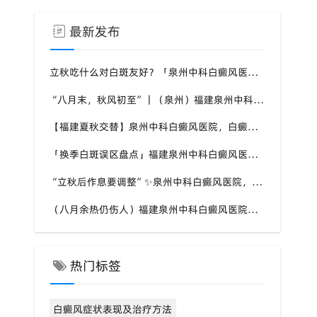
最新发布
立秋吃什么对白斑友好？「泉州中科白癜风医院」福建白癜风患者饮食不要盲目忌口
“八月末，秋风初至”｜（泉州）福建泉州中科白癜风医院，聊聊白癜风换季防护关键点
【福建夏秋交替】泉州中科白癜风医院，白癜风患者，入秋之后洗澡习惯也要多注意
「换季白斑误区盘点」福建泉州中科白癜风医院，白斑消长多变，科学对待才是正道
“立秋后作息要调整”✨泉州中科白癜风医院，白癜风患者，不良作息会影响皮肤状态
（八月余热仍伤人）福建泉州中科白癜风医院，白癜风外出，依旧要做好硬防晒措施
热门标签
白癜风症状表现及治疗方法