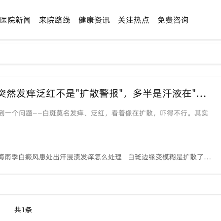
医院新闻
来院路线
健康资讯
关注热点
免费咨询
【端午·梅雨季特辑】泉州人注意！白斑突然发痒泛红不是"扩散警报"，多半是汗液在"腌"你——中科皮肤科专家教你三步急救
到一个问题——白斑莫名发痒、泛红，看着像在扩散，吓得不行。其实
梅雨季白癜风患处出汗浸渍发痒怎么处理
白斑边缘变模糊是扩散了吗还是发炎
共1条