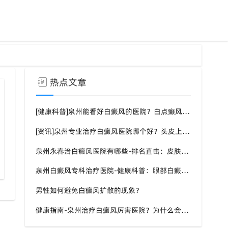
热点文章
[健康科普]泉州能看好白癜风的医院？白点癫风需要注意什么饮食？
[资讯]泉州专业治疗白癜风医院哪个好？头皮上有一块白色厚厚的头皮？
泉州永春治白癜风医院有哪些-排名直击：皮肤白斑是什么原因导致的？
端午能不能晒太阳白癜风患处注意事项
白癜风同形反应是什么
泉州白癜风专科治疗医院-健康科普：眼部白癜风症状？
男性如何避免白癜风扩散的现象？
健康指南-泉州治疗白癜风厉害医院？为什么会长白斑的原因？