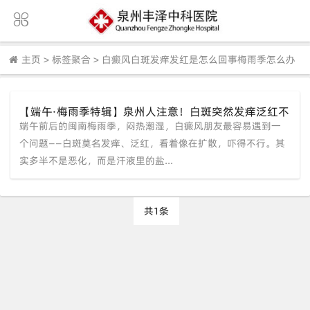
主页
>
标签聚合
>
白癜风白斑发痒发红是怎么回事梅雨季怎么办
【端午·梅雨季特辑】泉州人注意！白斑突然发痒泛红不
端午前后的闽南梅雨季，闷热潮湿，白癜风朋友最容易遇到一
是"扩散警报"，多半是汗液在"腌"你——中科皮肤科专家
教你三步急救
个问题——白斑莫名发痒、泛红，看着像在扩散，吓得不行。其
实多半不是恶化，而是汗液里的盐...
共1条