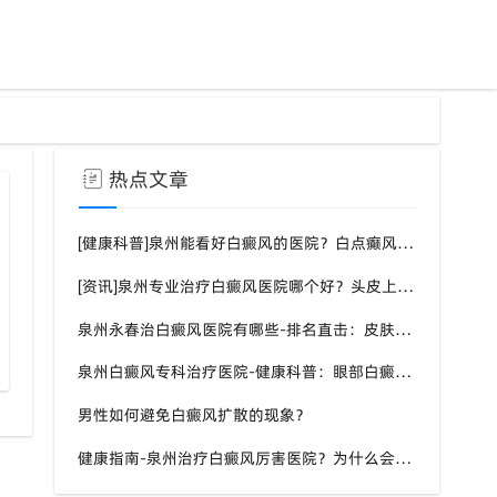
热点文章
[健康科普]泉州能看好白癜风的医院？白点癫风需要注意什么饮食？
[资讯]泉州专业治疗白癜风医院哪个好？头皮上有一块白色厚厚的头皮？
泉州永春治白癜风医院有哪些-排名直击：皮肤白斑是什么原因导致的？
超薄皮片移植术和传统植皮有什么区别
泉州哪里可
泉州白癜风专科治疗医院-健康科普：眼部白癜风症状？
男性如何避免白癜风扩散的现象？
健康指南-泉州治疗白癜风厉害医院？为什么会长白斑的原因？