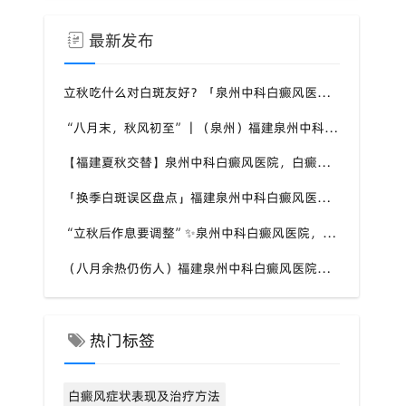
最新发布
立秋吃什么对白斑友好？「泉州中科白癜风医院」福建白癜风患者饮食不要盲目忌口
“八月末，秋风初至”｜（泉州）福建泉州中科白癜风医院，聊聊白癜风换季防护关键点
【福建夏秋交替】泉州中科白癜风医院，白癜风患者，入秋之后洗澡习惯也要多注意
「换季白斑误区盘点」福建泉州中科白癜风医院，白斑消长多变，科学对待才是正道
“立秋后作息要调整”✨泉州中科白癜风医院，白癜风患者，不良作息会影响皮肤状态
（八月余热仍伤人）福建泉州中科白癜风医院，白癜风外出，依旧要做好硬防晒措施
热门标签
白癜风症状表现及治疗方法