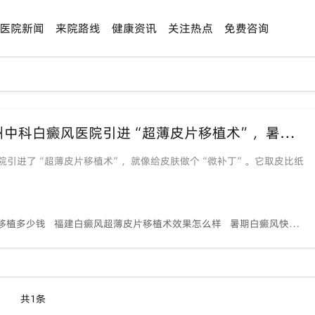
医院新闻
来院路线
健康资讯
关注热点
免费咨询
【技术新突破】告别漫长等待！福建泉州中科白癜风医院引进“超薄皮片移植术”，暑期帮你实现“快速复色”
院引进了“超薄皮片移植术”，就像给皮肤做个“微补丁”。它取皮比纸
移植多少钱
福建白癜风超薄皮片移植术效果怎么样
暑期白癜风快速复色治疗方法有哪些
共1条