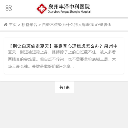
主页
>
标签聚合
>
白斑不传染为什么别人躲着我 心理调适
【别让白斑偷走夏天】暴露季心理焦虑怎么办？泉州中
夏天一到短袖短裙上身，胳膊脖子上的白斑藏不住，被人多看
科白癜风医院谈"身心同调"的养护思路
两眼真的会难受。但白斑不传染，也不需要拿粉底糊三层、大
热天裹长袖。关键是做好防晒+少摩...
共1条