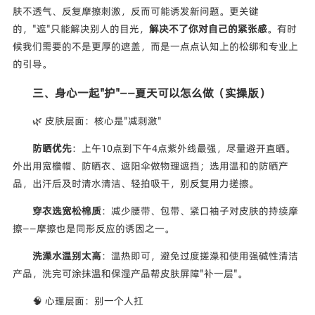
肤不透气、反复摩擦刺激，反而可能诱发新问题。更关键
的，"遮"只能解决别人的目光，
解决不了你对自己的紧张感
。有时
候我们需要的不是更厚的遮盖，而是一点点认知上的松绑和专业上
的引导。
三、身心一起"护"——夏天可以怎么做（实操版）
🌿 皮肤层面：核心是"减刺激"
防晒优先
：上午10点到下午4点紫外线最强，尽量避开直晒。
外出用宽檐帽、防晒衣、遮阳伞做物理遮挡；选用温和的防晒产
品，出汗后及时清水清洁、轻拍吸干，别反复用力搓擦。
穿衣选宽松棉质
：减少腰带、包带、紧口袖子对皮肤的持续摩
擦——摩擦也是同形反应的诱因之一。
洗澡水温别太高
：温热即可，避免过度搓澡和使用强碱性清洁
产品，洗完可涂抹温和保湿产品帮皮肤屏障"补一层"。
🧠 心理层面：别一个人扛