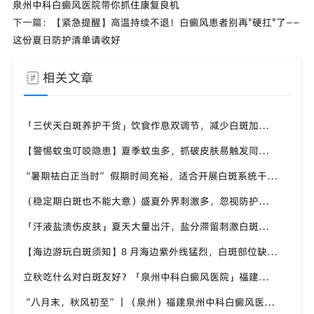
泉州中科白癜风医院带你抓住康复良机
下一篇：
【紧急提醒】高温持续不退！白癜风患者别再"硬扛"了——
这份夏日防护清单请收好
相关文章
「三伏天白斑养护干货」饮食作息双调节，减少白斑加重诱因，福建泉州中科白癜风医院为福建白斑群体科普实用知识
【警惕蚊虫叮咬隐患】夏季蚊虫多，抓破皮肤易触发同形反应，福建泉州中科白癜风医院提醒白癜风患者做好防蚊护理
“暑期祛白正当时” 假期时间充裕，适合开展白斑系统干预，福建泉州中科白癜风医院分型分期定制白斑康复方案
（稳定期白斑也不能大意）盛夏外界刺激多，忽视防护也会复发，福建泉州中科白癜风医院分享白癜风夏季维持护理知识
「汗液盐渍伤皮肤」夏天大量出汗，盐分滞留刺激白斑患处，福建泉州中科白癜风医院讲解白癜风患者夏日皮肤清洁要点
【海边游玩白斑须知】8 月海边紫外线猛烈，白斑部位缺少黑色素保护，福建泉州中科白癜风医院科普出游白斑防护方案
立秋吃什么对白斑友好？「泉州中科白癜风医院」福建白癜风患者饮食不要盲目忌口
“八月末，秋风初至”｜（泉州）福建泉州中科白癜风医院，聊聊白癜风换季防护关键点