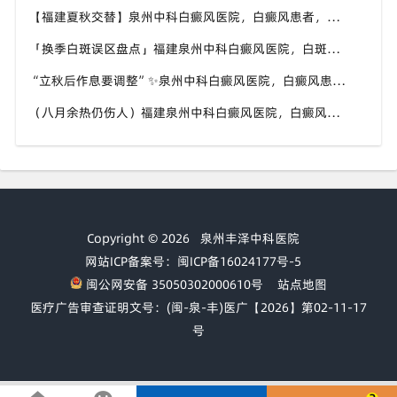
【福建夏秋交替】泉州中科白癜风医院，白癜风患者，入秋之后洗澡习惯也要多注意
「换季白斑误区盘点」福建泉州中科白癜风医院，白斑消长多变，科学对待才是正道
“立秋后作息要调整”✨泉州中科白癜风医院，白癜风患者，不良作息会影响皮肤状态
（八月余热仍伤人）福建泉州中科白癜风医院，白癜风外出，依旧要做好硬防晒措施
Copyright © 2026
泉州丰泽中科医院
网站ICP备案号：闽ICP备16024177号-5
闽公网安备 35050302000610号
站点地图
医疗广告审查证明文号：(闽-泉-丰)医广【2026】第02-11-17
号