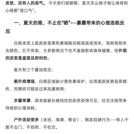
皮肤，还有人的底气。
今天我们就聊聊，夏天怎么做才能让身体和
心情都"透口气"。
一、夏天的难，不止在"晒"——暴露带来的心理连锁反
应
白斑本质上是皮肤里黑色素细胞功能减退或消失，导致局部失
去颜色。它不传染，大多数情况下也不直接影响身体健康，但
外观
的改变是直观且即时的
。
夏天有三个叠加效应：
紫外线增强
，白斑区域缺少黑色素保护，比周围皮肤更容易晒
伤，而晒伤可能反过来加重病情；
衣着单薄
，原本能被长袖挡住的皮损变得可见，社交注视带来
持续的心理消耗；
户外活动变多
（泳池、海滩、聚会），触发回避行为——有人干
脆不出门、不拍照、不社交。