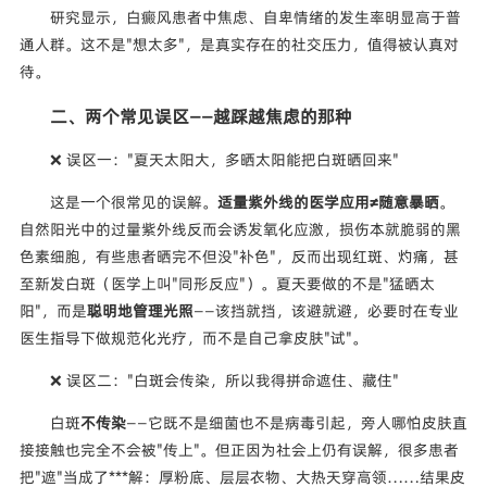
研究显示，白癜风患者中焦虑、自卑情绪的发生率明显高于普
通人群。这不是"想太多"，是真实存在的社交压力，值得被认真对
待。
二、两个常见误区——越踩越焦虑的那种
❌ 误区一："夏天太阳大，多晒太阳能把白斑晒回来"
这是一个很常见的误解。
适量紫外线的医学应用≠随意暴晒
。
自然阳光中的过量紫外线反而会诱发氧化应激，损伤本就脆弱的黑
色素细胞，有些患者晒完不但没"补色"，反而出现红斑、灼痛，甚
至新发白斑（医学上叫"同形反应"）。夏天要做的不是"猛晒太
阳"，而是
聪明地管理光照
——该挡就挡，该避就避，必要时在专业
医生指导下做规范化光疗，而不是自己拿皮肤"试"。
❌ 误区二："白斑会传染，所以我得拼命遮住、藏住"
白斑
不传染
——它既不是细菌也不是病毒引起，旁人哪怕皮肤直
接接触也完全不会被"传上"。但正因为社会上仍有误解，很多患者
把"遮"当成了***解：厚粉底、层层衣物、大热天穿高领……结果皮