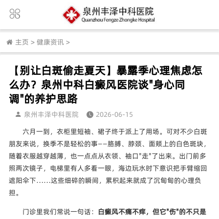
主页
>
健康资讯
>
【别让白斑偷走夏天】暴露季心理焦虑怎
么办？泉州中科白癜风医院谈"身心同
调"的养护思路
泉州丰泽中科医院
2026-06-15
六月一到，衣柜里短袖、裙子终于派上了用场。可对不少白斑
朋友来说，换季不是轻松的事——胳膊、脖颈、面颊上的白色斑块，
随着衣服越穿越薄，也一点点从衣领、袖口"走"了出来。出门前多
照两次镜子，电梯里有人多看一眼，海边玩水时下意识把手臂缩回
遮阳伞下……这些细碎的瞬间，累积起来就成了沉甸甸的心理负
担。
门诊里我们常说一句话：
白癜风不痛不痒，但它"伤"的不只是