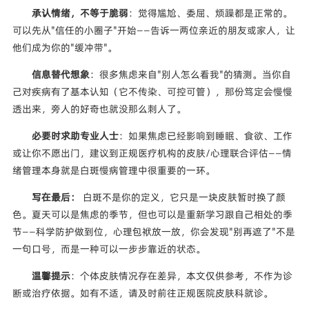
承认情绪，不等于脆弱
：觉得尴尬、委屈、烦躁都是正常的。
可以先从"信任的小圈子"开始——告诉一两位亲近的朋友或家人，让
他们成为你的"缓冲带"。
信息替代想象
：很多焦虑来自"别人怎么看我"的猜测。当你自
己对疾病有了基本认知（它不传染、可控可管），那份笃定会慢慢
透出来，旁人的好奇也就没那么刺人了。
必要时求助专业人士
：如果焦虑已经影响到睡眠、食欲、工作
或让你不愿出门，建议到正规医疗机构的皮肤/心理联合评估——情
绪管理本身就是白斑慢病管理中很重要的一环。
写在最后：
白斑不是你的定义，它只是一块皮肤暂时换了颜
色。夏天可以是焦虑的季节，但也可以是重新学习跟自己相处的季
节——科学防护做到位，心理包袱放一放，你会发现"别再遮了"不是
一句口号，而是一种可以一步步靠近的状态。
温馨提示
：个体皮肤情况存在差异，本文仅供参考，不作为诊
断或治疗依据。如有不适，请及时前往正规医院皮肤科就诊。