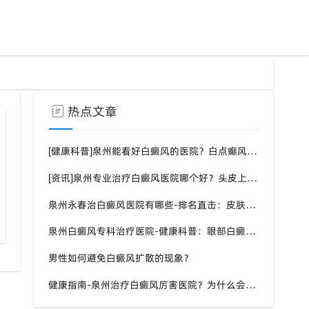
热点文章
[健康科普]泉州能看好白癜风的医院？白点癫风需要注意什么饮食？
[资讯]泉州专业治疗白癜风医院哪个好？头皮上有一块白色厚厚的头皮？
泉州永春治白癜风医院有哪些-排名直击：皮肤白斑是什么原因导致的？
泉州中科医院张喜艳院长看白癜风怎么样
儿童白癜风可以用308n
泉州白癜风专科治疗医院-健康科普：眼部白癜风症状？
男性如何避免白癜风扩散的现象？
健康指南-泉州治疗白癜风厉害医院？为什么会长白斑的原因？