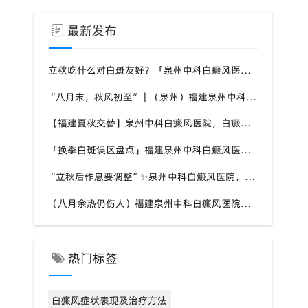
最新发布
立秋吃什么对白斑友好？「泉州中科白癜风医院」福建白癜风患者饮食不要盲目忌口
“八月末，秋风初至”｜（泉州）福建泉州中科白癜风医院，聊聊白癜风换季防护关键点
【福建夏秋交替】泉州中科白癜风医院，白癜风患者，入秋之后洗澡习惯也要多注意
「换季白斑误区盘点」福建泉州中科白癜风医院，白斑消长多变，科学对待才是正道
“立秋后作息要调整”✨泉州中科白癜风医院，白癜风患者，不良作息会影响皮肤状态
（八月余热仍伤人）福建泉州中科白癜风医院，白癜风外出，依旧要做好硬防晒措施
热门标签
白癜风症状表现及治疗方法