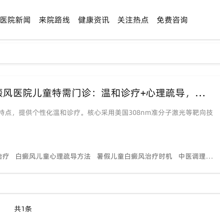
医院新闻
来院路线
健康资讯
关注热点
免费咨询
【暑假亲子祛白专线】福建泉州中科白癜风医院儿童特需门诊：温和诊疗+心理疏导，守护孩子阳光童年
点，提供个性化温和诊疗。核心采用美国308nm准分子激光等靶向技
治疗
白癜风儿童心理疏导方法
暑假儿童白癜风治疗时机
中医调理辅助儿童白斑恢复
共1条