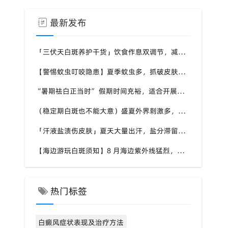
最新发布
「三伏天白斑养护干货」饮食作息双调节，减少白斑加重诱因，福建泉州中科白癜风医院为福建白斑群体科普实用知识
【警惕蚊虫叮咬隐患】夏季蚊虫多，抓破皮肤易触发同形反应，福建泉州中科白癜风医院提醒白癜风患者做好防蚊护理
“暑期祛白正当时” 假期时间充裕，适合开展白斑系统干预，福建泉州中科白癜风医院分型分期定制白斑康复方案
（稳定期白斑也不能大意）盛夏外界刺激多，忽视防护也会复发，福建泉州中科白癜风医院分享白癜风夏季维持护理知识
「汗液盐渍伤皮肤」夏天大量出汗，盐分滞留刺激白斑患处，福建泉州中科白癜风医院讲解白癜风患者夏日皮肤清洁要点
【海边游玩白斑须知】8 月海边紫外线猛烈，白斑部位缺少黑色素保护，福建泉州中科白癜风医院科普出游白斑防护方案
热门标签
白癜风症状表现及治疗方法