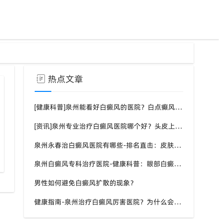
热点文章
[健康科普]泉州能看好白癜风的医院？白点癫风需要注意什么饮食？
[资讯]泉州专业治疗白癜风医院哪个好？头皮上有一块白色厚厚的头皮？
泉州永春治白癜风医院有哪些-排名直击：皮肤白斑是什么原因导致的？
泉州白癜风专科治疗医院-健康科普：眼部白癜风症状？
男性如何避免白癜风扩散的现象？
健康指南-泉州治疗白癜风厉害医院？为什么会长白斑的原因？