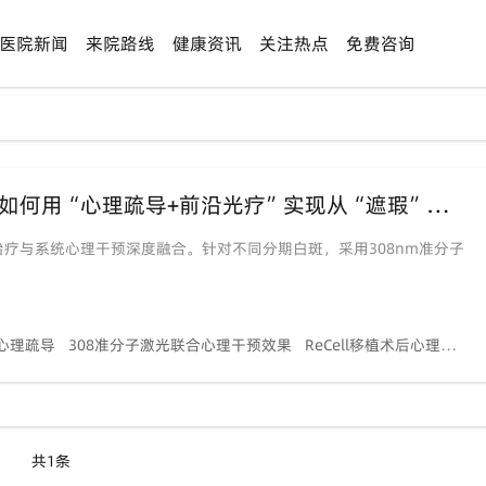
医院新闻
来院路线
健康资讯
关注热点
免费咨询
【告别“白斑焦虑”】在泉州中科，我们如何用“心理疏导+前沿光疗”实现从“遮瑕”到“复色”的身心蜕变？
疗与系统心理干预深度融合。针对不同分期白斑，采用308nm准分子
心理疏导
308准分子激光联合心理干预效果
ReCell移植术后心理康复支持
共1条