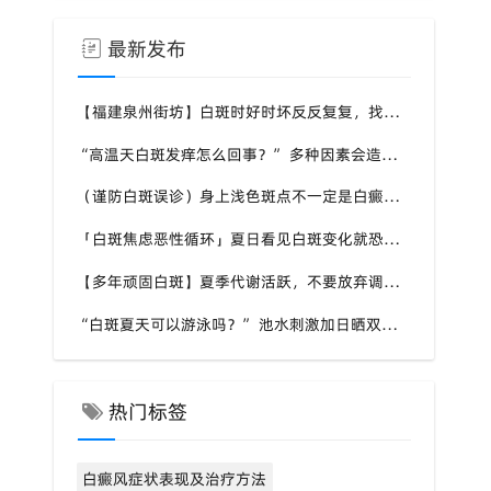
最新发布
【福建泉州街坊】白斑时好时坏反反复复，找不准诱因，泉州中科白癜风医院帮梳理夏季白斑波动各类诱因
“高温天白斑发痒怎么回事？” 多种因素会造成白斑处瘙痒，泉州中科白癜风医院讲解白斑发痒的处理方式
（谨防白斑误诊）身上浅色斑点不一定是白癜风，盲目用药危害皮肤，泉州中科白癜风医院建议先明确白斑类型
「白斑焦虑恶性循环」夏日看见白斑变化就恐慌，负面情绪反加重病情，泉州中科白癜风医院呼吁放平心态应对
【多年顽固白斑】夏季代谢活跃，不要放弃调理机会，泉州中科白癜风医院建议结合自身情况定制改善思路
“白斑夏天可以游泳吗？” 池水刺激加日晒双重考验，泉州中科白癜风医院告知白癜风人群游泳防护要点
热门标签
白癜风症状表现及治疗方法