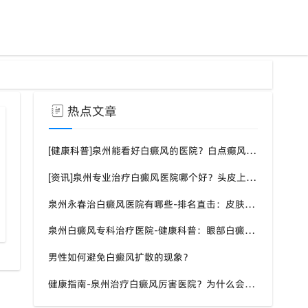
热点文章
[健康科普]泉州能看好白癜风的医院？白点癫风需要注意什么饮食？
[资讯]泉州专业治疗白癜风医院哪个好？头皮上有一块白色厚厚的头皮？
泉州永春治白癜风医院有哪些-排名直击：皮肤白斑是什么原因导致的？
夏季白癜风治疗黄金期身心护理
泉州白癜风专科治疗医院-健康科普：眼部白癜风症状？
男性如何避免白癜风扩散的现象？
健康指南-泉州治疗白癜风厉害医院？为什么会长白斑的原因？