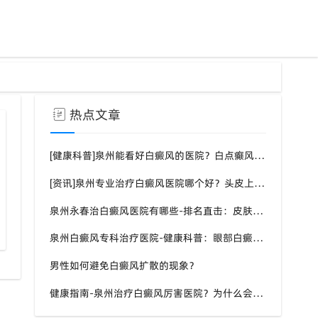
热点文章
[健康科普]泉州能看好白癜风的医院？白点癫风需要注意什么饮食？
[资讯]泉州专业治疗白癜风医院哪个好？头皮上有一块白色厚厚的头皮？
泉州永春治白癜风医院有哪些-排名直击：皮肤白斑是什么原因导致的？
夏季白癜风治疗黄金期身心护理
泉州白癜风专科治疗医院-健康科普：眼部白癜风症状？
男性如何避免白癜风扩散的现象？
健康指南-泉州治疗白癜风厉害医院？为什么会长白斑的原因？