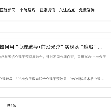
医院新闻
来院路线
健康资讯
关注热点
免费咨询
【告别“白斑焦虑”】在泉州中科，我们如何用“心理疏导+前沿光疗”实现从“遮瑕”到“复色”的身心蜕变？
疗与系统心理干预深度融合。针对不同分期白斑，采用308nm准分子
心理疏导
308准分子激光联合心理干预效果
ReCell移植术后心理康复支持
共1条