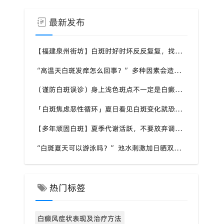
最新发布
【福建泉州街坊】白斑时好时坏反反复复，找不准诱因，泉州中科白癜风医院帮梳理夏季白斑波动各类诱因
“高温天白斑发痒怎么回事？” 多种因素会造成白斑处瘙痒，泉州中科白癜风医院讲解白斑发痒的处理方式
（谨防白斑误诊）身上浅色斑点不一定是白癜风，盲目用药危害皮肤，泉州中科白癜风医院建议先明确白斑类型
「白斑焦虑恶性循环」夏日看见白斑变化就恐慌，负面情绪反加重病情，泉州中科白癜风医院呼吁放平心态应对
【多年顽固白斑】夏季代谢活跃，不要放弃调理机会，泉州中科白癜风医院建议结合自身情况定制改善思路
“白斑夏天可以游泳吗？” 池水刺激加日晒双重考验，泉州中科白癜风医院告知白癜风人群游泳防护要点
热门标签
白癜风症状表现及治疗方法