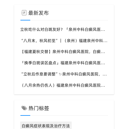
最新发布
立秋吃什么对白斑友好？「泉州中科白癜风医院」福建白癜风患者饮食不要盲目忌口
“八月末，秋风初至”｜（泉州）福建泉州中科白癜风医院，聊聊白癜风换季防护关键点
【福建夏秋交替】泉州中科白癜风医院，白癜风患者，入秋之后洗澡习惯也要多注意
「换季白斑误区盘点」福建泉州中科白癜风医院，白斑消长多变，科学对待才是正道
“立秋后作息要调整”✨泉州中科白癜风医院，白癜风患者，不良作息会影响皮肤状态
（八月余热仍伤人）福建泉州中科白癜风医院，白癜风外出，依旧要做好硬防晒措施
热门标签
白癜风症状表现及治疗方法