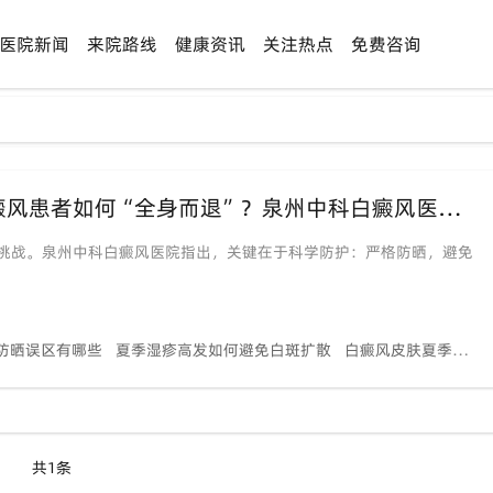
医院新闻
来院路线
健康资讯
关注热点
免费咨询
「夏季皮肤刺客」湿疹、癣病高发，白癜风患者如何“全身而退”？泉州中科白癜风医院支招
挑战。泉州中科白癜风医院指出，关键在于科学防护：严格防晒，避免
防晒误区有哪些
夏季湿疹高发如何避免白斑扩散
白癜风皮肤夏季出汗多怎么处理
共1条