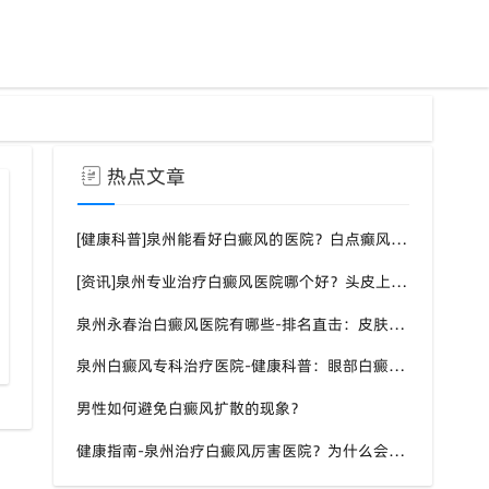
热点文章
[健康科普]泉州能看好白癜风的医院？白点癫风需要注意什么饮食？
[资讯]泉州专业治疗白癜风医院哪个好？头皮上有一块白色厚厚的头皮？
泉州永春治白癜风医院有哪些-排名直击：皮肤白斑是什么原因导致的？
福建泉州专业白癜风医院科学度夏建议
泉州白癜风专科治疗医院-健康科普：眼部白癜风症状？
男性如何避免白癜风扩散的现象？
健康指南-泉州治疗白癜风厉害医院？为什么会长白斑的原因？