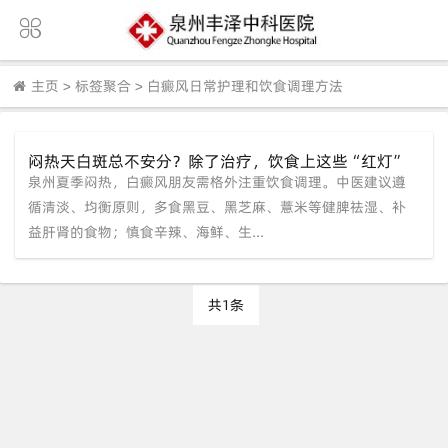
主页
>
标签聚合
>
白癜风日常护理和饮食调理方法
闷热天白斑总不安分？除了治疗，饮食上这些“红灯”
泉州夏季闷热，白癜风朋友需格外注重饮食调理。中医建议遵
食物千万别碰！（附调理指南）
循清淡、均衡原则，多食黑豆、黑芝麻、薏米等健脾祛湿、补
益肝肾的食物；慎食辛辣、海鲜、生...
共1条