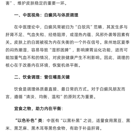
害”、维护皮肤稳定的重要一环。
一、中医视角：白癜风与体质调理
在中医理论中，白癜风常被归为“白驳风”范畴，其发生多与
肝肾不足、气血失和、经络阻滞，或湿热内蕴、风邪外袭等因素有
关。皮肤上的白斑被视为内在失衡的一个外在信号。泉州地区夏季
的闷热潮湿，容易导致“湿邪困脾”，影响脾胃运化功能，进而可
能加重气血不和的情况，对皮肤健康产生不利影响。因此，调理的
核心在于改善内在环境，恢复机体平衡。
二、饮食调理：管住嘴是关键
饮食是调理体质最直接、最日常的方式。对于白癜风朋友而
言，遵循“清淡、均衡、温和”的原则尤为重要。
宜食之物，助力内在平衡
：
“以色补色”类
：中医有“以黑补黑”之说，适量食用黑豆、黑
米、黑芝麻、黑木耳等黑色食物，有助于补益肝肾。