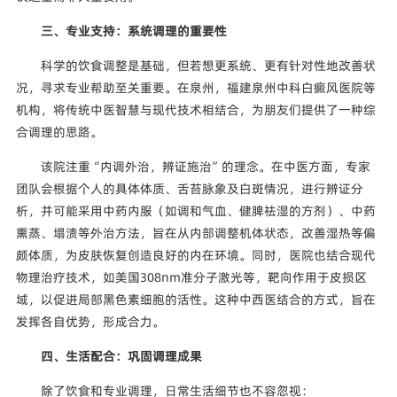
三、专业支持：系统调理的重要性
科学的饮食调整是基础，但若想更系统、更有针对性地改善状
况，寻求专业帮助至关重要。在泉州，福建泉州中科白癜风医院等
机构，将传统中医智慧与现代技术相结合，为朋友们提供了一种综
合调理的思路。
该院注重“内调外治，辨证施治”的理念。在中医方面，专家
团队会根据个人的具体体质、舌苔脉象及白斑情况，进行辨证分
析，并可能采用中药内服（如调和气血、健脾祛湿的方剂）、中药
熏蒸、塌渍等外治方法，旨在从内部调整机体状态，改善湿热等偏
颇体质，为皮肤恢复创造良好的内在环境。同时，医院也结合现代
物理治疗技术，如美国308nm准分子激光等，靶向作用于皮损区
域，以促进局部黑色素细胞的活性。这种中西医结合的方式，旨在
发挥各自优势，形成合力。
四、生活配合：巩固调理成果
除了饮食和专业调理，日常生活细节也不容忽视：