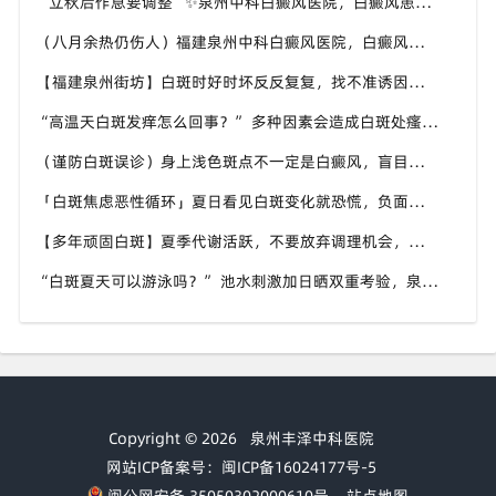
“立秋后作息要调整”✨泉州中科白癜风医院，白癜风患者，不良作息会影响皮肤状态
（八月余热仍伤人）福建泉州中科白癜风医院，白癜风外出，依旧要做好硬防晒措施
【福建泉州街坊】白斑时好时坏反反复复，找不准诱因，泉州中科白癜风医院帮梳理夏季白斑波动各类诱因
“高温天白斑发痒怎么回事？” 多种因素会造成白斑处瘙痒，泉州中科白癜风医院讲解白斑发痒的处理方式
（谨防白斑误诊）身上浅色斑点不一定是白癜风，盲目用药危害皮肤，泉州中科白癜风医院建议先明确白斑类型
「白斑焦虑恶性循环」夏日看见白斑变化就恐慌，负面情绪反加重病情，泉州中科白癜风医院呼吁放平心态应对
【多年顽固白斑】夏季代谢活跃，不要放弃调理机会，泉州中科白癜风医院建议结合自身情况定制改善思路
“白斑夏天可以游泳吗？” 池水刺激加日晒双重考验，泉州中科白癜风医院告知白癜风人群游泳防护要点
Copyright © 2026
泉州丰泽中科医院
网站ICP备案号：闽ICP备16024177号-5