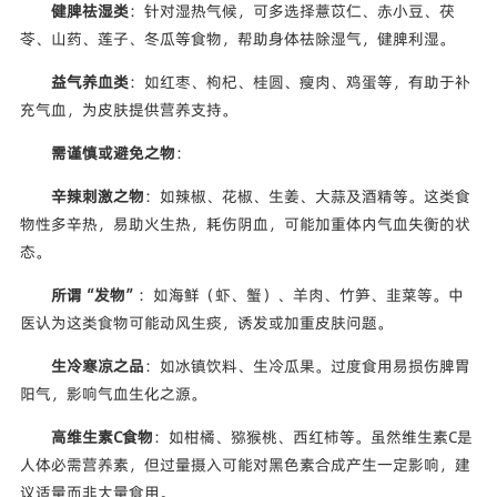
健脾祛湿类
：针对湿热气候，可多选择薏苡仁、赤小豆、茯
苓、山药、莲子、冬瓜等食物，帮助身体祛除湿气，健脾利湿。
益气养血类
：如红枣、枸杞、桂圆、瘦肉、鸡蛋等，有助于补
充气血，为皮肤提供营养支持。
需谨慎或避免之物
：
辛辣刺激之物
：如辣椒、花椒、生姜、大蒜及酒精等。这类食
物性多辛热，易助火生热，耗伤阴血，可能加重体内气血失衡的状
态。
所谓“发物”
：如海鲜（虾、蟹）、羊肉、竹笋、韭菜等。中
医认为这类食物可能动风生痰，诱发或加重皮肤问题。
生冷寒凉之品
：如冰镇饮料、生冷瓜果。过度食用易损伤脾胃
阳气，影响气血生化之源。
高维生素C食物
：如柑橘、猕猴桃、西红柿等。虽然维生素C是
人体必需营养素，但过量摄入可能对黑色素合成产生一定影响，建
议适量而非大量食用。