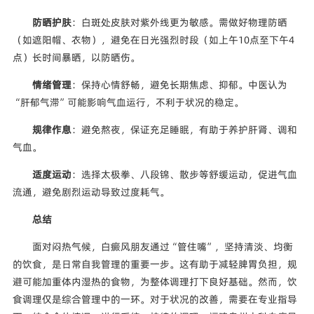
防晒护肤
：白斑处皮肤对紫外线更为敏感。需做好物理防晒
（如遮阳帽、衣物），避免在日光强烈时段（如上午10点至下午4
点）长时间暴晒，以防晒伤。
情绪管理
：保持心情舒畅，避免长期焦虑、抑郁。中医认为
“肝郁气滞”可能影响气血运行，不利于状况的稳定。
规律作息
：避免熬夜，保证充足睡眠，有助于养护肝肾、调和
气血。
适度运动
：选择太极拳、八段锦、散步等舒缓运动，促进气血
流通，避免剧烈运动导致过度耗气。
总结
面对闷热气候，白癜风朋友通过“管住嘴”，坚持清淡、均衡
的饮食，是日常自我管理的重要一步。这有助于减轻脾胃负担，规
避可能加重体内湿热的食物，为整体调理打下良好基础。然而，饮
食调理仅是综合管理中的一环。对于状况的改善，需要在专业指导