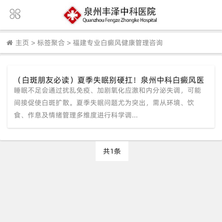
主页
>
标签聚合
>
福建专业白癜风健康管理咨询
（白斑朋友必读）夏季失眠别硬扛！泉州中科白癜风医
睡眠不足会通过扰乱免疫、加剧氧化应激和内分泌失调，可能
院专家教您如何“睡”出稳定好皮肤
间接促使白斑扩散。夏季失眠问题尤为突出，需从环境、饮
食、作息及情绪管理多维度进行科学调...
共1条