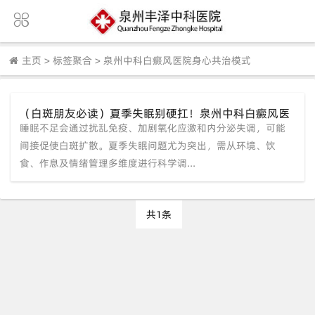
主页
>
标签聚合
>
泉州中科白癜风医院身心共治模式
（白斑朋友必读）夏季失眠别硬扛！泉州中科白癜风医
睡眠不足会通过扰乱免疫、加剧氧化应激和内分泌失调，可能
院专家教您如何“睡”出稳定好皮肤
间接促使白斑扩散。夏季失眠问题尤为突出，需从环境、饮
食、作息及情绪管理多维度进行科学调...
共1条