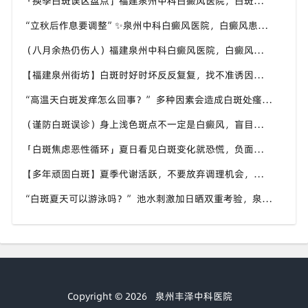
「换季白斑误区盘点」福建泉州中科白癜风医院，白斑消长多变，科学对待才是正道
“立秋后作息要调整”✨泉州中科白癜风医院，白癜风患者，不良作息会影响皮肤状态
（八月余热仍伤人）福建泉州中科白癜风医院，白癜风外出，依旧要做好硬防晒措施
【福建泉州街坊】白斑时好时坏反反复复，找不准诱因，泉州中科白癜风医院帮梳理夏季白斑波动各类诱因
“高温天白斑发痒怎么回事？” 多种因素会造成白斑处瘙痒，泉州中科白癜风医院讲解白斑发痒的处理方式
（谨防白斑误诊）身上浅色斑点不一定是白癜风，盲目用药危害皮肤，泉州中科白癜风医院建议先明确白斑类型
「白斑焦虑恶性循环」夏日看见白斑变化就恐慌，负面情绪反加重病情，泉州中科白癜风医院呼吁放平心态应对
【多年顽固白斑】夏季代谢活跃，不要放弃调理机会，泉州中科白癜风医院建议结合自身情况定制改善思路
“白斑夏天可以游泳吗？” 池水刺激加日晒双重考验，泉州中科白癜风医院告知白癜风人群游泳防护要点
Copyright © 2026
泉州丰泽中科医院