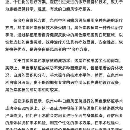
业、个性化的治疗方案。医院引进先进的诊疗设备和技术，致力于
为患者提供科学、规范、有效的白癜风诊疗服务。
在治疗白癜风方面，泉州中科白癜风医院采用多种先进的治疗
方法，其中黑色素移植技术备受瞩目。黑色素移植是一种外科治疗
手段，通过移植患者自身健康皮肤中的黑色素细胞到白斑区域，以
恢复皮肤的色素沉着。这种治疗方法具有疗效显著、安全性高、恢
复快等优点，是许多白癜风患者的***治疗方案。
关于白癜风黑色素移植的成功率，这是许多患者关心的问题。
实际上，黑色素移植的成功率受多种因素影响，包括患者的身体状
况、白斑的面积和分布、手术操作的技术水平等。然而，在泉州中
科白癜风医院，由于医院拥有专业的医疗团队和先进的诊疗设备，
黑色素移植的成功率相对较高。
据临床数据显示，泉州中科白癜风医院进行的黑色素移植手术
成功率在80%以上。这一高成功率得益于医院医生们的精湛医术和
严谨态度。他们在手术前会对患者进行全面的身体检查，评估患者
的身体状况和手术风险，制定个性化的手术方案。在手术过程中，
医生们会精心操作，确保移植的黑色素细胞能够成功存活并发挥作