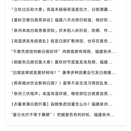
「立秋过后别大意」高温未褪昼夜温差拉大，白斑潜藏波动风险，福建泉州中科白癜风医院分享白斑人群换季养护要点
【夏秋交替白斑易异动】福建八月光照仍较强，做好防晒保湿维稳，福建泉州中科白癜风医院提醒切勿盲目中断白斑调理
「泉州本地白斑患者须知」伏末到入秋阶段，防晒、作息、情绪三件事要抓好，福建泉州中科白癜风医院给出养护指南
【高温诱发免疫紊乱】既是白斑扩散诱因，也存在复色机遇，福建泉州中科白癜风医院客观解读夏季白癜风双重属性
“不要凭感觉判断白斑好坏” 肉眼观察有局限，福建泉州中科白癜风医院告诉白癜风患者定期专科检查的必要性
（刚复色白斑切莫大意）夏秋时节是复发高危期，福建泉州中科白癜风医院提醒白斑巩固期坚持规范管理很关键
“白斑发痒就是要好转吗？” 暑季多种因素会引发白斑瘙痒，福建泉州中科白癜风医院教你分清白斑瘙痒诱因
（熬夜喝冰饮会影响白斑？）夏季不良生活习惯扰乱免疫，福建泉州中科白癜风医院提醒白斑患者做好日常养护
「泉州三伏尾声」高温高湿环境，哪些部位白斑更容易扩散？福建泉州中科白癜风医院盘点夏季白斑高发位置
【衣着单薄白斑外露】容貌焦虑加重怎么办？福建泉州中科白癜风医院助力本地白癜风患者科学应对夏季白斑困扰
“夏日光疗不等于暴晒”！把握复色有利时机，福建泉州中科白癜风医院讲讲白癜风夏季诊疗的注意事项