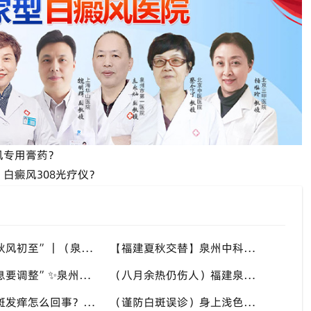
风专用膏药？
白癜风308光疗仪？
“八月末，秋风初至”｜（泉州）福建泉州中科白癜风医院，聊聊白癜风换季防护关键点
【福建夏秋交替】泉州中科白癜风医院，白癜风患者，入秋之后洗澡习惯也要多注意
“立秋后作息要调整”✨泉州中科白癜风医院，白癜风患者，不良作息会影响皮肤状态
（八月余热仍伤人）福建泉州中科白癜风医院，白癜风外出，依旧要做好硬防晒措施
“高温天白斑发痒怎么回事？” 多种因素会造成白斑处瘙痒，泉州中科白癜风医院讲解白斑发痒的处理方式
（谨防白斑误诊）身上浅色斑点不一定是白癜风，盲目用药危害皮肤，泉州中科白癜风医院建议先明确白斑类型