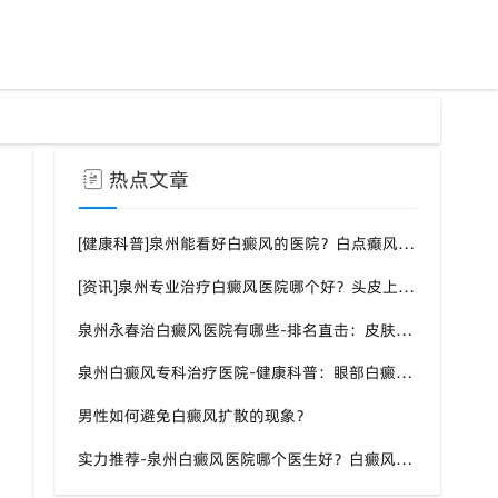
热点文章
[健康科普]泉州能看好白癜风的医院？白点癫风需要注意什么饮食？
[资讯]泉州专业治疗白癜风医院哪个好？头皮上有一块白色厚厚的头皮？
泉州永春治白癜风医院有哪些-排名直击：皮肤白斑是什么原因导致的？
泉州白癜风专科治疗医院-健康科普：眼部白癜风症状？
男性如何避免白癜风扩散的现象？
实力推荐-泉州白癜风医院哪个医生好？白癜风症状表现都有什么？