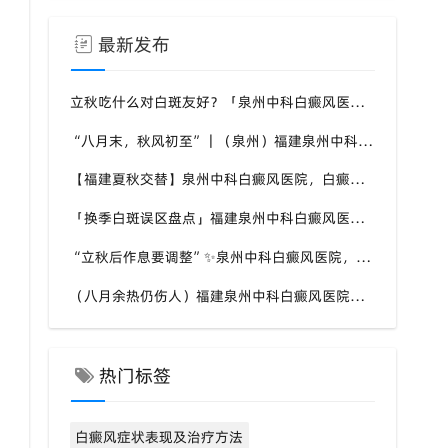
最新发布
立秋吃什么对白斑友好？「泉州中科白癜风医院」福建白癜风患者饮食不要盲目忌口
“八月末，秋风初至”｜（泉州）福建泉州中科白癜风医院，聊聊白癜风换季防护关键点
【福建夏秋交替】泉州中科白癜风医院，白癜风患者，入秋之后洗澡习惯也要多注意
「换季白斑误区盘点」福建泉州中科白癜风医院，白斑消长多变，科学对待才是正道
“立秋后作息要调整”✨泉州中科白癜风医院，白癜风患者，不良作息会影响皮肤状态
（八月余热仍伤人）福建泉州中科白癜风医院，白癜风外出，依旧要做好硬防晒措施
热门标签
白癜风症状表现及治疗方法