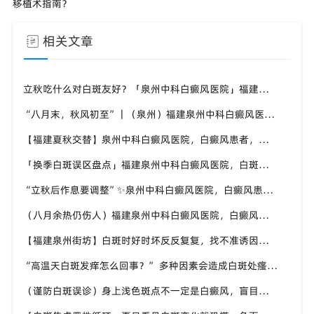
移植术指南？
相关文章
立秋吃什么对白斑友好？「泉州中科白癜风医院」福建白癜风患者饮食不要盲目忌口
“八月末，秋风初至”｜（泉州）福建泉州中科白癜风医院，聊聊白癜风换季防护关键点
【福建夏秋交替】泉州中科白癜风医院，白癜风患者，入秋之后洗澡习惯也要多注意
「换季白斑误区盘点」福建泉州中科白癜风医院，白斑消长多变，科学对待才是正道
“立秋后作息要调整”✨泉州中科白癜风医院，白癜风患者，不良作息会影响皮肤状态
（八月余热仍伤人）福建泉州中科白癜风医院，白癜风外出，依旧要做好硬防晒措施
【福建泉州街坊】白斑时好时坏反反复复，找不准诱因，泉州中科白癜风医院帮梳理夏季白斑波动各类诱因
“高温天白斑发痒怎么回事？” 多种因素会造成白斑处瘙痒，泉州中科白癜风医院讲解白斑发痒的处理方式
（谨防白斑误诊）身上浅色斑点不一定是白癜风，盲目用药危害皮肤，泉州中科白癜风医院建议先明确白斑类型