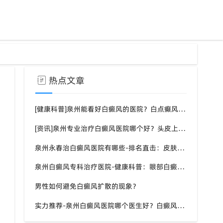
热点文章
[健康科普]泉州能看好白癜风的医院？白点癫风需要注意什么饮食？
[资讯]泉州专业治疗白癜风医院哪个好？头皮上有一块白色厚厚的头皮？
泉州永春治白癜风医院有哪些-排名直击：皮肤白斑是什么原因导致的？
泉州白癜风专科治疗医院-健康科普：眼部白癜风症状？
男性如何避免白癜风扩散的现象？
实力推荐-泉州白癜风医院哪个医生好？白癜风症状表现都有什么？