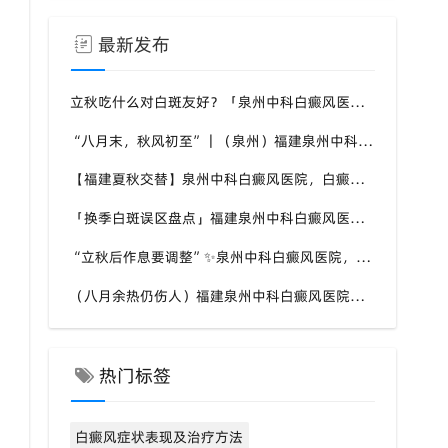
最新发布
立秋吃什么对白斑友好？「泉州中科白癜风医院」福建白癜风患者饮食不要盲目忌口
“八月末，秋风初至”｜（泉州）福建泉州中科白癜风医院，聊聊白癜风换季防护关键点
【福建夏秋交替】泉州中科白癜风医院，白癜风患者，入秋之后洗澡习惯也要多注意
「换季白斑误区盘点」福建泉州中科白癜风医院，白斑消长多变，科学对待才是正道
“立秋后作息要调整”✨泉州中科白癜风医院，白癜风患者，不良作息会影响皮肤状态
（八月余热仍伤人）福建泉州中科白癜风医院，白癜风外出，依旧要做好硬防晒措施
热门标签
白癜风症状表现及治疗方法