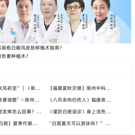
压吸疱白癜风皮肤移植术指南？
黑色素种植术？
“八月末，秋风初至”｜（泉州）福建泉州中科白癜风医院，聊聊白癜风换季防护关键点
【福建夏秋交替】泉州中科白癜风医院，白癜风患者，入秋之后洗澡习惯也要多注意
“立秋后作息要调整”✨泉州中科白癜风医院，白癜风患者，不良作息会影响皮肤状态
（八月余热仍伤人）福建泉州中科白癜风医院，白癜风外出，依旧要做好硬防晒措施
“高温天白斑发痒怎么回事？” 多种因素会造成白斑处瘙痒，泉州中科白癜风医院讲解白斑发痒的处理方式
（谨防白斑误诊）身上浅色斑点不一定是白癜风，盲目用药危害皮肤，泉州中科白癜风医院建议先明确白斑类型
【多年顽固白斑】夏季代谢活跃，不要放弃调理机会，泉州中科白癜风医院建议结合自身情况定制改善思路
“白斑夏天可以游泳吗？” 池水刺激加日晒双重考验，泉州中科白癜风医院告知白癜风人群游泳防护要点