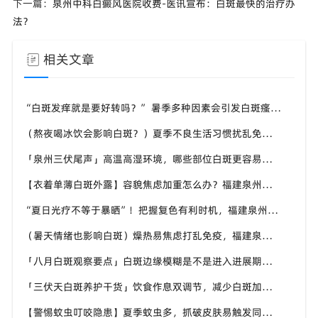
下一篇：
泉州中科白癜风医院收费-医讯宣布：白斑最快的治疗办
法？
相关文章
“白斑发痒就是要好转吗？” 暑季多种因素会引发白斑瘙痒，福建泉州中科白癜风医院教你分清白斑瘙痒诱因
（熬夜喝冰饮会影响白斑？）夏季不良生活习惯扰乱免疫，福建泉州中科白癜风医院提醒白斑患者做好日常养护
「泉州三伏尾声」高温高湿环境，哪些部位白斑更容易扩散？福建泉州中科白癜风医院盘点夏季白斑高发位置
【衣着单薄白斑外露】容貌焦虑加重怎么办？福建泉州中科白癜风医院助力本地白癜风患者科学应对夏季白斑困扰
“夏日光疗不等于暴晒”！把握复色有利时机，福建泉州中科白癜风医院讲讲白癜风夏季诊疗的注意事项
（暑天情绪也影响白斑）燥热易焦虑打乱免疫，福建泉州中科白癜风医院分享白癜风患者夏季情绪调节小技巧
「八月白斑观察要点」白斑边缘模糊是不是进入进展期？福建泉州中科白癜风医院教你辨别白斑病情变化信号
「三伏天白斑养护干货」饮食作息双调节，减少白斑加重诱因，福建泉州中科白癜风医院为福建白斑群体科普实用知识
【警惕蚊虫叮咬隐患】夏季蚊虫多，抓破皮肤易触发同形反应，福建泉州中科白癜风医院提醒白癜风患者做好防蚊护理