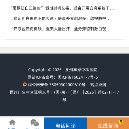
“暑期祛白正当时” 假期时间充裕，适合开展白斑系统干预，福建泉州中科白癜风医院分型分期定制白斑康复方案
（稳定期白斑也不能大意）盛夏外界刺激多，忽视防护也会复发，福建泉州中科白癜风医院分享白癜风夏季维持护理知识
「汗液盐渍伤皮肤」夏天大量出汗，盐分滞留刺激白斑患处，福建泉州中科白癜风医院讲解白癜风患者夏日皮肤清洁要点
Copyright © 2026
泉州丰泽中科医院
网站ICP备案号：闽ICP备16024177号-5
闽公网安备 35050302000610号
站点地图
医疗广告审查证明文号：(闽-泉-丰)医广【2026】第02-11-17
号
9
电话问诊
在线咨询