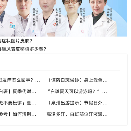
期症状图片皮肤？
白癜风表皮移植多少钱？
“高温天白斑发痒怎么回事？” 多种因素会造成白斑处瘙痒，泉州中科白癜风医院讲解白斑发痒的处理方式
（谨防白斑误诊）身上浅色斑点不一定是白癜风，盲目用药危害皮肤，泉州中科白癜风医院建议先明确白斑类型
【多年顽固白斑】夏季代谢活跃，不要放弃调理机会，泉州中科白癜风医院建议结合自身情况定制改善思路
“白斑夏天可以游泳吗？” 池水刺激加日晒双重考验，泉州中科白癜风医院告知白癜风人群游泳防护要点
「稳定期白斑不要松懈」夏秋气候多变，很多患者白斑再度活跃，泉州中科白癜风医院定期复查很重要
（泉州出游提示）节假日外出，白癜风患者备好防晒用品，泉州中科白癜风医院避开白斑扩散各类诱因
【白斑自测参考】如何辨别白癜风与汗斑？夏秋汗斑高发易混淆，泉州中科白癜风医院专业鉴别白斑类型
高温多汗，白斑部位汗液滞留危害大，泉州中科白癜风医院提醒白癜风患者出汗后及时清洁肌肤