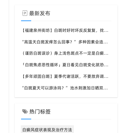
最新发布
【福建泉州街坊】白斑时好时坏反反复复，找不准诱因，泉州中科白癜风医院帮梳理夏季白斑波动各类诱因
“高温天白斑发痒怎么回事？” 多种因素会造成白斑处瘙痒，泉州中科白癜风医院讲解白斑发痒的处理方式
（谨防白斑误诊）身上浅色斑点不一定是白癜风，盲目用药危害皮肤，泉州中科白癜风医院建议先明确白斑类型
「白斑焦虑恶性循环」夏日看见白斑变化就恐慌，负面情绪反加重病情，泉州中科白癜风医院呼吁放平心态应对
【多年顽固白斑】夏季代谢活跃，不要放弃调理机会，泉州中科白癜风医院建议结合自身情况定制改善思路
“白斑夏天可以游泳吗？” 池水刺激加日晒双重考验，泉州中科白癜风医院告知白癜风人群游泳防护要点
热门标签
白癜风症状表现及治疗方法