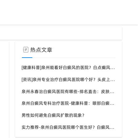
热点文章
[健康科普]泉州能看好白癜风的医院？白点癫风需要注意什么饮食？
[资讯]泉州专业治疗白癜风医院哪个好？头皮上有一块白色厚厚的头皮？
泉州永春治白癜风医院有哪些-排名直击：皮肤白斑是什么原因导致的？
泉州白癜风专科治疗医院-健康科普：眼部白癜风症状？
男性如何避免白癜风扩散的现象？
实力推荐-泉州白癜风医院哪个医生好？白癜风症状表现都有什么？