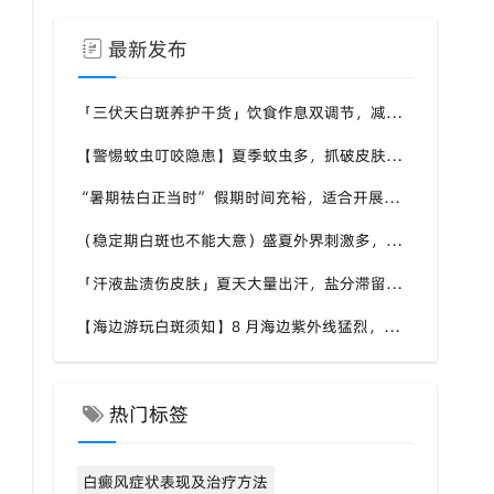
最新发布
「三伏天白斑养护干货」饮食作息双调节，减少白斑加重诱因，福建泉州中科白癜风医院为福建白斑群体科普实用知识
【警惕蚊虫叮咬隐患】夏季蚊虫多，抓破皮肤易触发同形反应，福建泉州中科白癜风医院提醒白癜风患者做好防蚊护理
“暑期祛白正当时” 假期时间充裕，适合开展白斑系统干预，福建泉州中科白癜风医院分型分期定制白斑康复方案
（稳定期白斑也不能大意）盛夏外界刺激多，忽视防护也会复发，福建泉州中科白癜风医院分享白癜风夏季维持护理知识
「汗液盐渍伤皮肤」夏天大量出汗，盐分滞留刺激白斑患处，福建泉州中科白癜风医院讲解白癜风患者夏日皮肤清洁要点
【海边游玩白斑须知】8 月海边紫外线猛烈，白斑部位缺少黑色素保护，福建泉州中科白癜风医院科普出游白斑防护方案
热门标签
白癜风症状表现及治疗方法