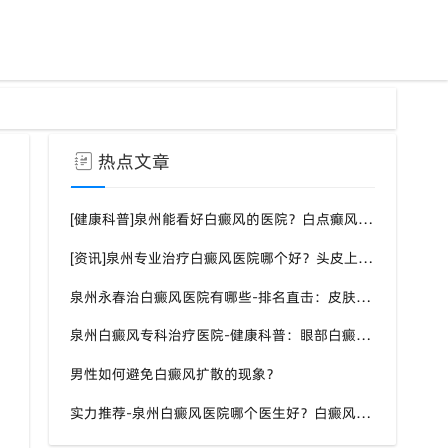
热点文章
[健康科普]泉州能看好白癜风的医院？白点癫风需要注意什么饮食？
[资讯]泉州专业治疗白癜风医院哪个好？头皮上有一块白色厚厚的头皮？
泉州永春治白癜风医院有哪些-排名直击：皮肤白斑是什么原因导致的？
泉州白癜风专科治疗医院-健康科普：眼部白癜风症状？
男性如何避免白癜风扩散的现象？
实力推荐-泉州白癜风医院哪个医生好？白癜风症状表现都有什么？