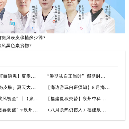
白癜风表皮移植多少钱？
癜风黑色素食物？
【警惕蚊虫叮咬隐患】夏季蚊虫多，抓破皮肤易触发同形反应，福建泉州中科白癜风医院提醒白癜风患者做好防蚊护理
“暑期祛白正当时” 假期时间充裕，适合开展白斑系统干预，福建泉州中科白癜风医院分型分期定制白斑康复方案
「汗液盐渍伤皮肤」夏天大量出汗，盐分滞留刺激白斑患处，福建泉州中科白癜风医院讲解白癜风患者夏日皮肤清洁要点
【海边游玩白斑须知】8 月海边紫外线猛烈，白斑部位缺少黑色素保护，福建泉州中科白癜风医院科普出游白斑防护方案
“八月末，秋风初至”｜（泉州）福建泉州中科白癜风医院，聊聊白癜风换季防护关键点
【福建夏秋交替】泉州中科白癜风医院，白癜风患者，入秋之后洗澡习惯也要多注意
“立秋后作息要调整”✨泉州中科白癜风医院，白癜风患者，不良作息会影响皮肤状态
（八月余热仍伤人）福建泉州中科白癜风医院，白癜风外出，依旧要做好硬防晒措施