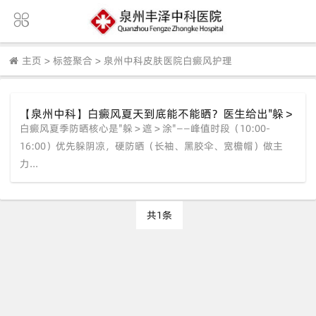
主页
>
标签聚合
>
泉州中科皮肤医院白癜风护理
【泉州中科】白癜风夏天到底能不能晒？医生给出"躲＞
白癜风夏季防晒核心是"躲＞遮＞涂"——峰值时段（10:00-
遮＞涂"三步走，看完不踩坑
16:00）优先躲阴凉，硬防晒（长袖、黑胶伞、宽檐帽）做主
力...
共1条