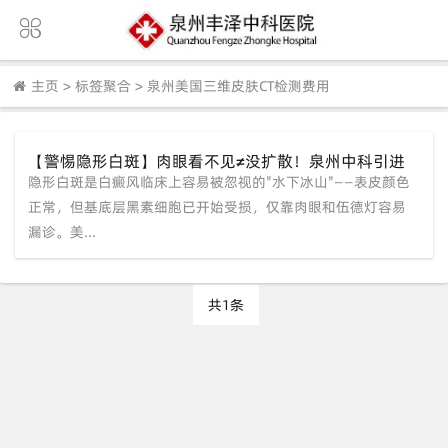
主页
>
标签聚合
>
泉州美国三维皮肤CT检测费用
【警惕隐形白斑】肉眼看不见≠没扩散！泉州中科引进
隐形白斑是白癜风临床上容易被忽视的"水下冰山"——表皮颜色
美国三维皮肤CT，让隐性白斑“现出原形”，防扩散于
未然。
正常，但基底层黑素细胞已开始受损，仅靠肉眼和伍德灯容易
漏诊。美...
共1条