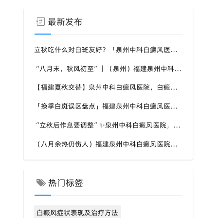
最新发布
立秋吃什么对白斑友好？「泉州中科白癜风医院」福建白癜风患者饮食不要盲目忌口
“八月末，秋风初至”｜（泉州）福建泉州中科白癜风医院，聊聊白癜风换季防护关键点
【福建夏秋交替】泉州中科白癜风医院，白癜风患者，入秋之后洗澡习惯也要多注意
「换季白斑误区盘点」福建泉州中科白癜风医院，白斑消长多变，科学对待才是正道
“立秋后作息要调整”✨泉州中科白癜风医院，白癜风患者，不良作息会影响皮肤状态
（八月余热仍伤人）福建泉州中科白癜风医院，白癜风外出，依旧要做好硬防晒措施
热门标签
白癜风症状表现及治疗方法