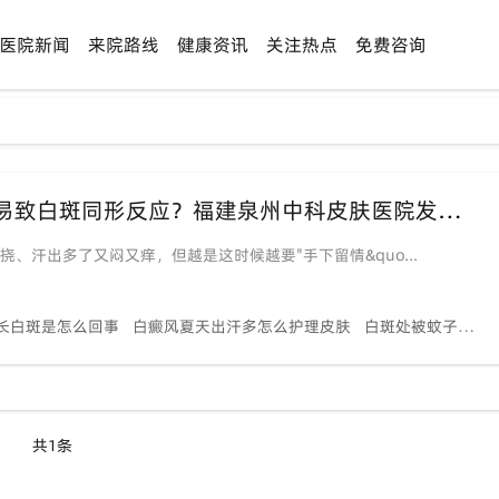
医院新闻
来院路线
健康资讯
关注热点
免费咨询
【夏季"隐形杀手"】蚊虫叮咬+汗液浸渍易致白斑同形反应？福建泉州中科皮肤医院发布《夏季白斑护理红黑榜》
、汗出多了又闷又痒，但越是这时候越要"手下留情&quo...
长白斑是怎么回事
白癜风夏天出汗多怎么护理皮肤
白斑处被蚊子咬了会不会扩散
共1条